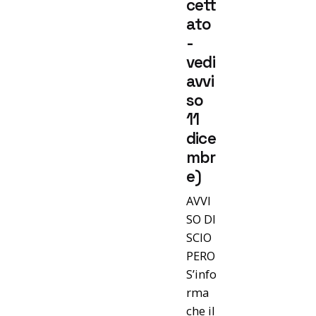
cett
ato
-
vedi
avvi
so
11
dice
mbr
e)
AVVI
SO DI
SCIO
PERO
S’info
rma
che il