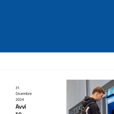
Posted
by
editor
31
Dicembre
2024
Avvi
so