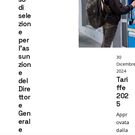
P
b
di
e
sele
zion
e
per
l'as
sun
30
zion
Dicembr
2024
e
Tari
del
ffe
Dire
202
ttor
5
e
Gen
Appr
eral
ovata
e
dalla