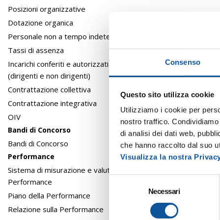
Posizioni organizzative
Dotazione organica
Personale non a tempo indeterminato
Tassi di assenza
Consenso
Incarichi conferiti e autorizzati ai dipendenti
(dirigenti e non dirigenti)
Contrattazione collettiva
Questo sito utilizza cookie
Contrattazione integrativa
Utilizziamo i cookie per perso
OIV
nostro traffico. Condividiamo 
Bandi di Concorso
di analisi dei dati web, pubbl
Bandi di Concorso
che hanno raccolto dal suo uti
Performance
Visualizza la nostra Privac
Sistema di misurazione e valutazione della
S
Performance
Necessari
e
Piano della Performance
l
Relazione sulla Performance
e