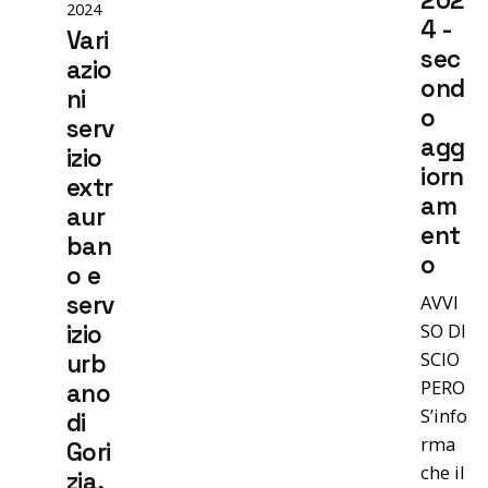
202
2024
4 -
Vari
sec
azio
ond
ni
o
serv
agg
izio
iorn
extr
am
aur
ent
ban
o
o e
AVVI
serv
SO DI
izio
SCIO
urb
PERO
ano
S’info
di
rma
Gori
che il
zia,