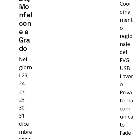
Coor
Mo
dina
nfal
ment
con
o
e e
regio
Gra
nale
do
del
Nei
FVG
giorn
USB
i 23,
Lavor
24,
o
27,
Priva
28,
to ha
30,
com
31
unica
dice
to
mbre
l’ade