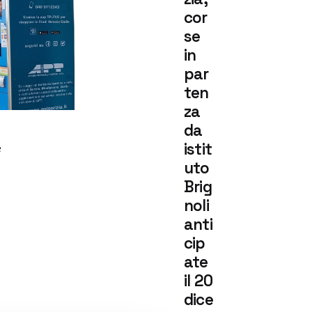
osted
y
cor
ditor
se
in
par
ten
za
da
istit
e
uto
Brig
noli
anti
cip
ate
il 20
dice