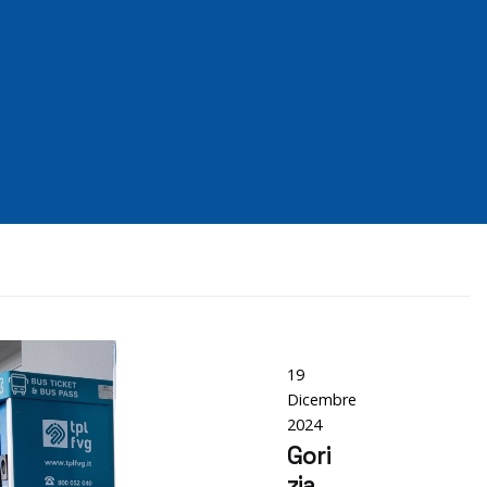
Posted
by
Flavia
19
Dicembre
2024
Gori
zia,