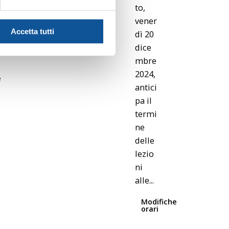
to,
vener
Accetta tutti
dì 20
dice
mbre
2024,
e
antici
pa il
termi
ne
delle
lezio
Posted
ni
by
alle...
Flavia
Modifiche
orari