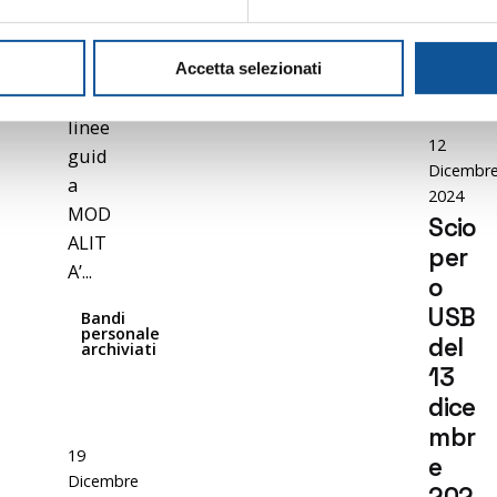
Avvis
TPL
news
o di
selez
Accetta selezionati
ione
linee
12
guid
Dicembr
a
2024
MOD
Scio
ALIT
Posted
per
by
A’...
o
Flavia
USB
Bandi
personale
del
archiviati
13
dice
mbr
19
e
Dicembre