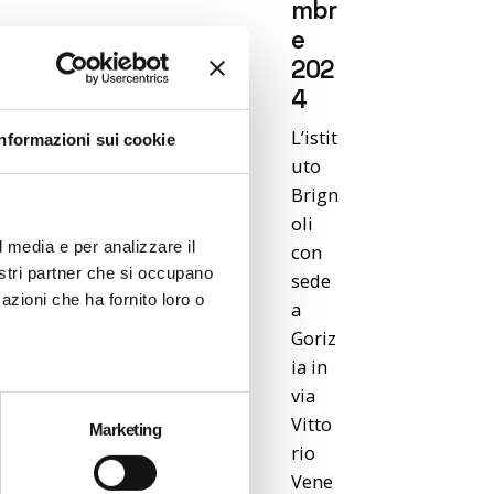
mbr
e
202
4
L’istit
Informazioni sui cookie
uto
Brign
oli
l media e per analizzare il
con
nostri partner che si occupano
sede
azioni che ha fornito loro o
a
Goriz
ia in
via
Vitto
osted
Marketing
y
rio
ditor
Vene