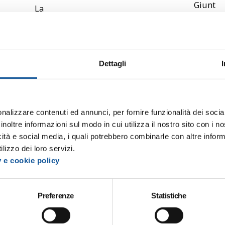
Giunt
La
a
descr
Regi
izion
onale
e del
del
profil
Dettagli
FVG
o e le
il
mod
nuov
alità
o
di
nalizzare contenuti ed annunci, per fornire funzionalità dei socia
regi
selez
inoltre informazioni sul modo in cui utilizza il nostro sito con i 
me
icità e social media, i quali potrebbero combinarle con altre inform
ione
tariff
lizzo dei loro servizi.
sono
ario
y e cookie policy
ripor
del
tate
TPL
negli
P
Preferenze
Statistiche
per il
alleg
b
2024
e
ati: