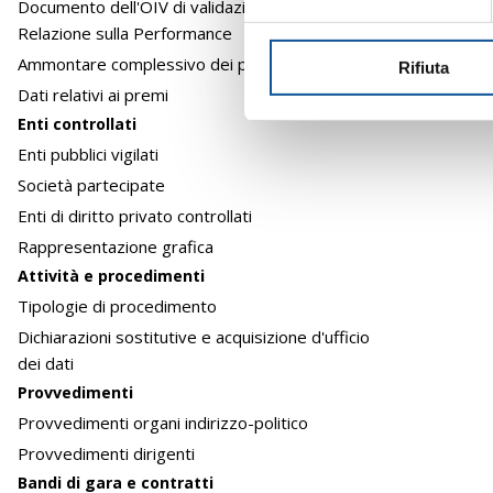
Documento dell'OIV di validazione della
z
Relazione sulla Performance
i
Ammontare complessivo dei premi
Rifiuta
o
Dati relativi ai premi
n
e
Enti controllati
d
Enti pubblici vigilati
e
Società partecipate
l
Enti di diritto privato controllati
c
Rappresentazione grafica
o
Attività e procedimenti
n
Tipologie di procedimento
s
e
Dichiarazioni sostitutive e acquisizione d'ufficio
n
dei dati
s
Provvedimenti
o
Provvedimenti organi indirizzo-politico
Provvedimenti dirigenti
Bandi di gara e contratti