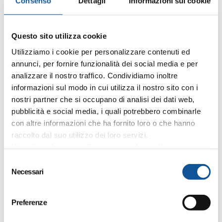
Consenso
Dettagli
Informazioni sui cookie
Questo sito utilizza cookie
Utilizziamo i cookie per personalizzare contenuti ed
annunci, per fornire funzionalità dei social media e per
analizzare il nostro traffico. Condividiamo inoltre
Posted by
informazioni sul modo in cui utilizza il nostro sito con i
editor
nostri partner che si occupano di analisi dei dati web,
pubblicità e social media, i quali potrebbero combinarle
28 Febbraio 2026
con altre informazioni che ha fornito loro o che hanno
Nuove assunzioni, sicurezza ed un futuro
raccolto dal suo utilizzo dei loro servizi.
green
Visualizza la nostra Privacy e cookie policy
APT Gorizia: organico completo e nuove
S
assunzioni per garantire la continuità del servizio
Necessari
e
di trasporto pubblico APT Gorizia conferma che...
l
e
Preferenze
APT Innovazione
APT news
z
i