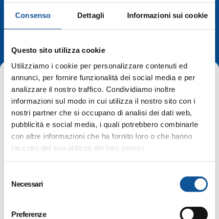
Consenso
Dettagli
Informazioni sui cookie
Avvisi di sciopero
Questo sito utilizza cookie
Utilizziamo i cookie per personalizzare contenuti ed
annunci, per fornire funzionalità dei social media e per
analizzare il nostro traffico. Condividiamo inoltre
informazioni sul modo in cui utilizza il nostro sito con i
nostri partner che si occupano di analisi dei dati web,
pubblicità e social media, i quali potrebbero combinarle
Home
Avvisi di sciopero
con altre informazioni che ha fornito loro o che hanno
Sciopero USB del 13 dicembre 2024 (precettato – vedi avviso
11 dicembre)
raccolto dal suo utilizzo dei loro servizi.
Visualizza la nostra Privacy e cookie policy
S
Valido:
13 dicembre 2024
Necessari
e
l
Sciopero USB del 13 dicembre 2024
e
Preferenze