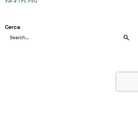
Vai a TPL FVG
Cerca
Search
for
Avvisi
Avvisi attivi
Ultima ora
Deviazioni di percorso
Modifiche orari