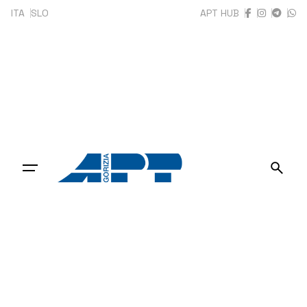
Skip
ITA
SLO
APT HUB
to
content