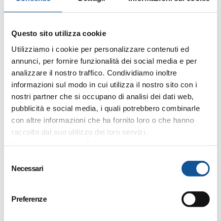
Questo sito utilizza cookie
18
01
03
Filter by
All
Comune di Gorizia
Erpac
Utilizziamo i cookie per personalizzare contenuti ed
03
Fondazione Carigo
annunci, per fornire funzionalità dei social media e per
01
Fondazione Palazzo Coronini Cronberg
analizzare il nostro traffico. Condividiamo inoltre
05
01
Mittelfest
Turismo FVG
informazioni sul modo in cui utilizza il nostro sito con i
nostri partner che si occupano di analisi dei dati web,
pubblicità e social media, i quali potrebbero combinarle
con altre informazioni che ha fornito loro o che hanno
raccolto dal suo utilizzo dei loro servizi.
Visualizza la nostra Privacy e cookie policy
S
Necessari
e
l
e
Preferenze
z
i