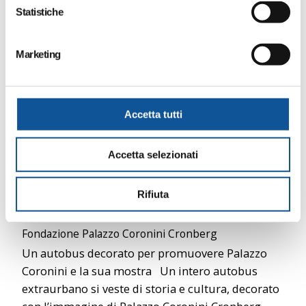
o
Statistiche
n
e
Marketing
d
e
l
c
Accetta tutti
o
n
Accetta selezionati
s
e
n
Rifiuta
Storie di montagna a Palazzo Coronini. Julius
s
Kugy e donne in quota
o
Fondazione Palazzo Coronini Cronberg
Un autobus decorato per promuovere Palazzo
Coronini e la sua mostra Un intero autobus
extraurbano si veste di storia e cultura, decorato