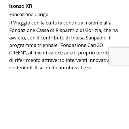
Isonzo XR
Fondazione Carigo
Il Viaggio con la cultura continua insieme alla
Fondazione Cassa di Risparmio di Gorizia, che ha
avviato, con il contributo di Intesa Sanpaolo, il
programma triennale “Fondazione CariGO
GREEN”, al fine di valorizzare il proprio territorio
di riferimento attraverso interventi innovativi e
sostenibili. Il secondo autobus che vi
presentiamo di questo progetto è un autobus
extraurbano decorato con la fauna e i colori
dell’Isonzo: “un fiume, mille racconti”. Attraverso
un coinvolgente storytelling, il Progetto Isonzo
XR fornisce più chiavi di lettura del territorio
lungo il corso dell’Isonzo, trattando anche i temi
degli obiettivi sostenibili di Agenda 2030. Le
esperienze incluse…