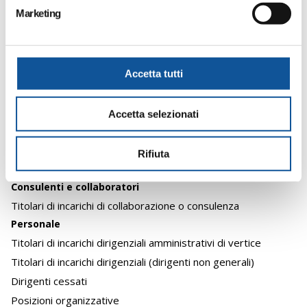
e
Marketing
Atti generali
d
e
Oneri informativi per cittadini e imprese
l
Organizzazione
c
Accetta tutti
Titolari di incarichi politici, di amministrazione, di direzione o
o
di governo
n
Sanzioni per mancata comunicazione dei dati
Accetta selezionati
s
Rendiconti gruppi consiliari regionali/provinciali
e
Articolazione degli uffici
n
Rifiuta
Telefono e posta elettronica
s
o
Consulenti e collaboratori
Titolari di incarichi di collaborazione o consulenza
Personale
Titolari di incarichi dirigenziali amministrativi di vertice
Titolari di incarichi dirigenziali (dirigenti non generali)
Dirigenti cessati
Posizioni organizzative