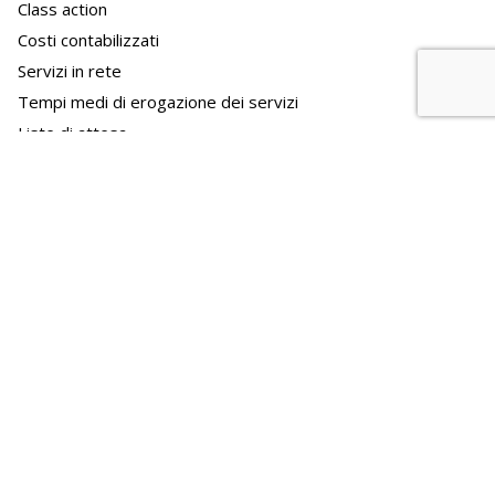
Class action
Costi contabilizzati
Servizi in rete
Tempi medi di erogazione dei servizi
Liste di attesa
Pagamenti dell' amministrazione
Dati sui pagamenti
Indicatore di tempestività dei pagamenti
IBAN e pagamenti informatici
Opere pubbliche
Nuclei di valutazione e verifica degli investimenti pubblici
Atti di programmazione delle opere pubbliche
Tempi costi e indicatori di realizzazione delle opere
pubbliche
Pianificazione e governo del territorio
Pianificazione e governo del territorio
Informazioni ambientali