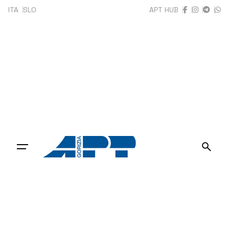
Skip
ITA
SLO
APT HUB
to
content