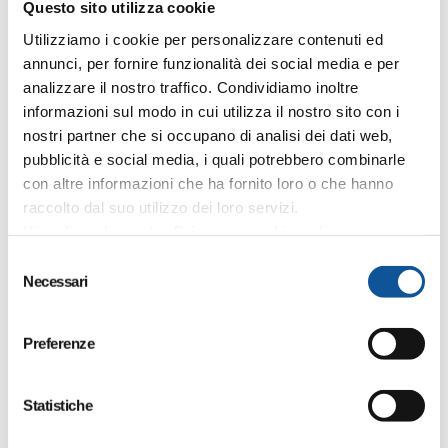
Questo sito utilizza cookie
Home
Utilizziamo i cookie per personalizzare contenuti ed
Posted by
annunci, per fornire funzionalità dei social media e per
editor
analizzare il nostro traffico. Condividiamo inoltre
informazioni sul modo in cui utilizza il nostro sito con i
21 Giugno 2021
nostri partner che si occupano di analisi dei dati web,
Strutture sanitarie private accreditate
pubblicità e social media, i quali potrebbero combinarle
adempimento non di competenza ai sensi
con altre informazioni che ha fornito loro o che hanno
raccolto dal suo utilizzo dei loro servizi.
dell’allegato 1 Delibera ANAC 1134/2017
Visualizza la nostra Privacy e cookie policy
S
Necessari
e
1
l
e
Preferenze
z
Società Trasparente
i
Disposizioni Generali
o
Statistiche
Piano triennale per la prevenzione della corruzione e della
n
trasparenza