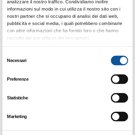
analizzare il nostro traffico. Condividiamo inoltre
navette e trenino dal 30 settembre al 2
informazioni sul modo in cui utilizza il nostro sito con i
ottobre 2022
nostri partner che si occupano di analisi dei dati web,
pubblicità e social media, i quali potrebbero combinarle
Come da tradizione APT Gorizia effettuerà i
con altre informazioni che ha fornito loro o che hanno
servizi di collegamento con bus navetta per
raccolto dal suo utilizzo dei loro servizi.
raggiungere con comodità il centro della...
Visualizza la nostra Privacy e cookie policy
APT e il territorio
APT news
S
Necessari
e
l
e
Preferenze
z
i
o
Statistiche
n
e
Marketing
d
e
l