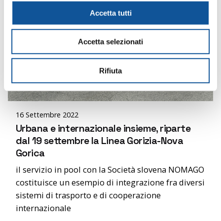
c
Accetta tutti
o
n
Accetta selezionati
s
e
n
Rifiuta
Posted by
s
editor
o
16 Settembre 2022
Urbana e internazionale insieme, riparte
dal 19 settembre la Linea Gorizia-Nova
Gorica
il servizio in pool con la Società slovena NOMAGO
costituisce un esempio di integrazione fra diversi
sistemi di trasporto e di cooperazione
internazionale