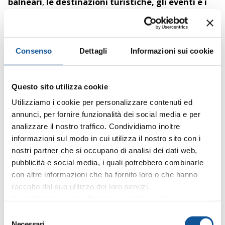
balneari
,
le destinazioni turistiche, gli eventi e i
principali punti di interesse del territorio
, offrendo
un’alternativa comoda, sostenibile e conveniente
all’utilizzo dell’automobile privata.
Consenso
Dettagli
Informazioni sui cookie
Servizi urbani ed extraurbani, collegamenti turistici,
mobilità cicloturistica, trasporto a chiamata, sistemi
Questo sito utilizza cookie
di infomobilità e nuove modalità di acquisto dei
Utilizziamo i cookie per personalizzare contenuti ed
biglietti contribuiscono a rendere il trasporto
annunci, per fornire funzionalità dei social media e per
pubblico uno strumento sempre più efficace per
analizzare il nostro traffico. Condividiamo inoltre
vivere il Friuli Venezia Giulia durante la stagione
informazioni sul modo in cui utilizza il nostro sito con i
estiva.
nostri partner che si occupano di analisi dei dati web,
pubblicità e social media, i quali potrebbero combinarle
con altre informazioni che ha fornito loro o che hanno
raccolto dal suo utilizzo dei loro servizi.
Visualizza la nostra Privacy e cookie policy
S
Necessari