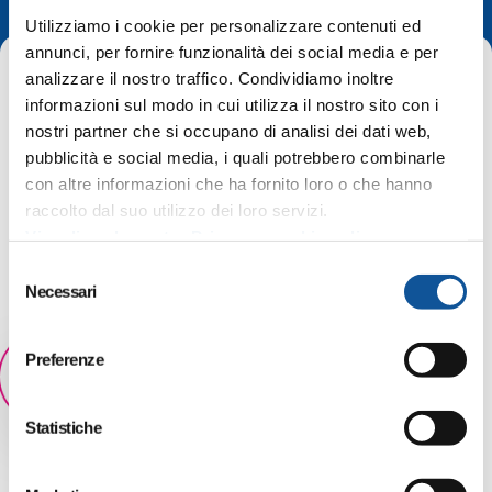
Utilizziamo i cookie per personalizzare contenuti ed
annunci, per fornire funzionalità dei social media e per
analizzare il nostro traffico. Condividiamo inoltre
informazioni sul modo in cui utilizza il nostro sito con i
nostri partner che si occupano di analisi dei dati web,
pubblicità e social media, i quali potrebbero combinarle
Home
Avvisi attivi
con altre informazioni che ha fornito loro o che hanno
Modifiche al servizio – riepilogo aggiornato (avvisi attivi,
raccolto dal suo utilizzo dei loro servizi.
scioperi, variazioni orari)
Visualizza la nostra Privacy e cookie policy
S
Necessari
e
Valido:
aggiornamento al 5 agosto 2026
l
e
Preferenze
z
ATTIVO
i
Modifiche al servizio – riepilogo
o
Statistiche
aggiornato (avvisi attivi, scioperi,
n
variazioni orari)
e