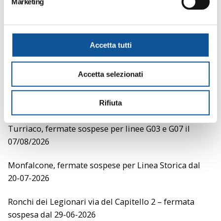
Marketing
d
e
DAL 10 GIUGNO SONO IN VIGORE GLI ORARI
l
ESTIVI
c
Accetta tutti
clicca sul titolo dei singoli avvisi per leggere tutti i
o
dettagli
n
Accetta selezionati
s
Modifiche al servizio temporanee
e
n
Rifiuta
SERVIZIO EXTRAURBANO E URBANO
s
o
Turriaco, fermate sospese per linee G03 e G07 il
07/08/2026
Monfalcone, fermate sospese per Linea Storica dal
20-07-2026
Ronchi dei Legionari via del Capitello 2 – fermata
sospesa dal 29-06-2026