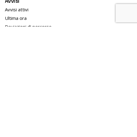
Avvisi
Avvisi attivi
Ultima ora
Deviazioni di percorso
Modifiche orari
Avvisi di sciopero
In evidenza
TPL news
GO!2025
News
APT news