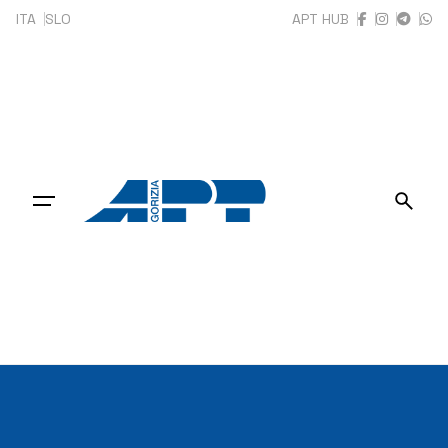
Skip
ITA
SLO
APT HUB
to
content