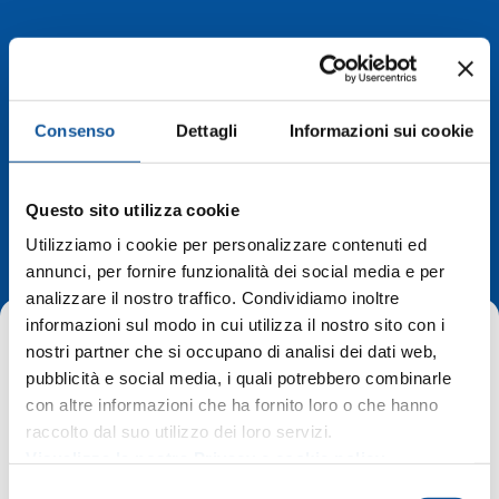
Consenso
Dettagli
Informazioni sui cookie
Deviazioni di
Questo sito utilizza cookie
percorso
Utilizziamo i cookie per personalizzare contenuti ed
annunci, per fornire funzionalità dei social media e per
analizzare il nostro traffico. Condividiamo inoltre
informazioni sul modo in cui utilizza il nostro sito con i
nostri partner che si occupano di analisi dei dati web,
pubblicità e social media, i quali potrebbero combinarle
con altre informazioni che ha fornito loro o che hanno
raccolto dal suo utilizzo dei loro servizi.
Home
Deviazioni di percorso
Visualizza la nostra Privacy e cookie policy
Savogna d’Isonzo, fermate sospese dal 4 dicembre
S