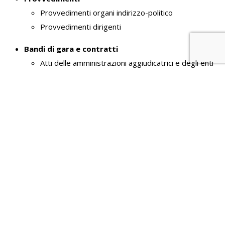
Provvedimenti organi indirizzo-politico
Provvedimenti dirigenti
Bandi di gara e contratti
Atti delle amministrazioni aggiudicatrici e degli enti
aggiudicatori distintamente per ogni procedura
Informazioni sulle singole procedure in formato
tabellare
Sovvenzioni, contributi, sussidi, vantaggi
economici
Criteri e modalità
Atti di concessione
Bilanci
Bilancio preventivo e consuntivo
Piano degli indicatori e risultati attesi di bilancio