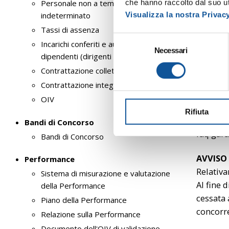
che hanno raccolto dal suo uti
Personale non a tempo
ALTRI A
Visualizza la nostra Privac
indeterminato
Tassi di assenza
Buoni Pa
S
Incarichi conferiti e autorizzati ai
Necessari
e
Buoni Pa
dipendenti (dirigenti e non dirigenti)
l
Contrattazione collettiva
e
Buoni Pa
Contrattazione integrativa
z
OIV
i
Rifiuta
o
FAQ
Bandi di Concorso
n
faq gar
Bandi di Concorso
e
d
AVVISO
Performance
e
Relativa
Sistema di misurazione e valutazione
l
Al fine 
della Performance
c
cessata 
o
Piano della Performance
concorre
n
Relazione sulla Performance
s
Documento dell'OIV di validazione