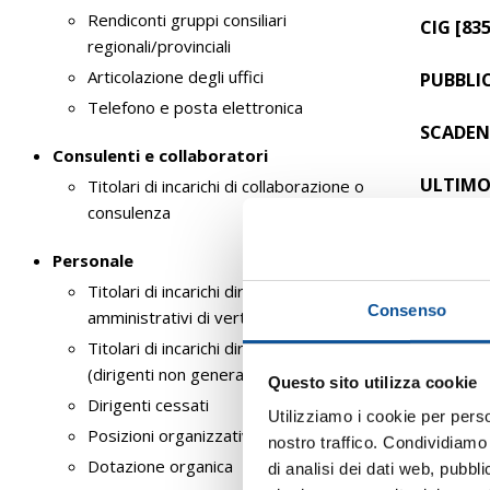
Rendiconti gruppi consiliari
CIG [83
regionali/provinciali
Articolazione degli uffici
PUBBLIC
Telefono e posta elettronica
SCADENZ
Consulenti e collaboratori
ULTIMO
Titolari di incarichi di collaborazione o
consulenza
Docume
Personale
Titolari di incarichi dirigenziali
AVVISO
Consenso
amministrativi di vertice
Buoni Pa
Titolari di incarichi dirigenziali
(dirigenti non generali)
Questo sito utilizza cookie
CAPITO
Dirigenti cessati
Utilizziamo i cookie per perso
Posizioni organizzative
nostro traffico. Condividiamo 
Buoni P
Dotazione organica
di analisi dei dati web, pubbl