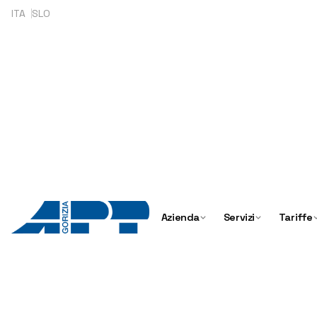
Skip
ITA
SLO
to
content
Azienda
Servizi
Tariffe