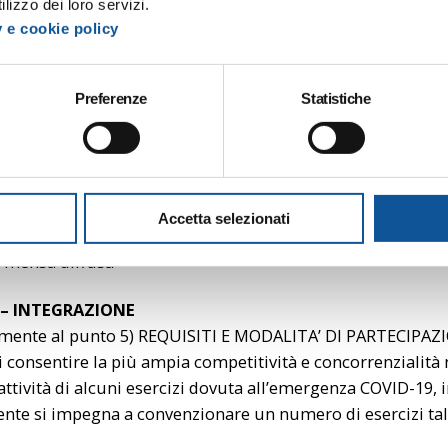
lizzo dei loro servizi.
LLEGATI
y e cookie policy
sto 2020 Allegato 1
Preferenze
Statistiche
sto 2020 Allegato 2
sto 2020 informativa privacy
Accetta selezionati
a mensa diffusa
 – INTEGRAZIONE
mente al punto 5) REQUISITI E MODALITA’ DI PARTECIPAZIONE
di consentire la più ampia competitività e concorrenzialità
attività di alcuni esercizi dovuta all’emergenza COVID-19, in
nte si impegna a convenzionare un numero di esercizi tale