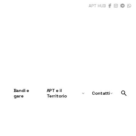
APT HUB
Bandi e
APT e il
Contatti
gare
Territorio