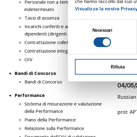
che hanno raccolto dal suo uti
Personale non a tempo
Informat
Visualizza la nostra Privac
indeterminato
Tassi di assenza
S
Verbali
Incarichi conferiti e autorizzati ai
Necessari
e
dipendenti (dirigenti e non dirigenti)
gara_oli
l
Contrattazione collettiva
e
gara_oli
Contrattazione integrativa
z
OIV
i
gara_oli
Rifiuta
o
Bandi di Concorso
n
Bandi di Concorso
e
04/05/
d
Performance
Russian 
e
Sistema di misurazione e valutazione
l
della Performance
prot. AP
c
o
Piano della Performance
n
Relazione sulla Performance
s
Documento dell'OIV di validazione