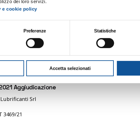
lizzo dei loro servizi.
iva privacy
y e cookie policy
Preferenze
Statistiche
_lubrificanti_e_liquidi_anticongelanti___verbale 1
_lubrificanti_e_liquidi_anticongelanti___verbale 2
_lubrificanti_e_liquidi_anticongelanti___verbale 3
Accetta selezionati
2021 Aggiudicazione
Lubrificanti Srl
T 3469/21