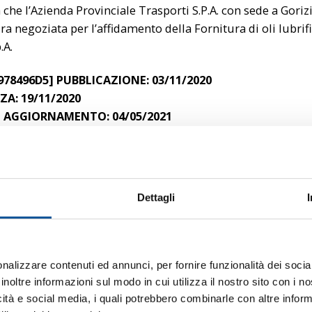
a che l’Azienda Provinciale Trasporti S.P.A. con sede a Goriz
a negoziata per l’affidamento della Fornitura di oli lubrifi
.A.
4978496D5]
PUBBLICAZIONE: 03/11/2020
A: 19/11/2020
 AGGIORNAMENTO: 04/05/2021
ntazione
anti 2020_2 Avviso Gara – Manifestazione di interesse
Dettagli
LLEGATI
anti 2020_2 Allegato 1
nalizzare contenuti ed annunci, per fornire funzionalità dei socia
inoltre informazioni sul modo in cui utilizza il nostro sito con i 
anti 2020_2 Allegato 2
icità e social media, i quali potrebbero combinarle con altre inform