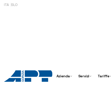
Skip
ITA
SLO
to
content
Azienda
Servizi
Tariffe