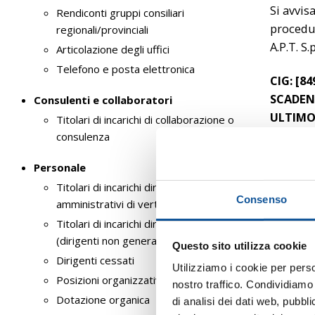
Si avvis
Rendiconti gruppi consiliari
procedur
regionali/provinciali
A.P.T. S.p
Articolazione degli uffici
Telefono e posta elettronica
CIG: [8
SCADENZ
Consulenti e collaboratori
ULTIMO
Titolari di incarichi di collaborazione o
consulenza
Docume
Personale
Titolari di incarichi dirigenziali
Lubrific
Consenso
amministrativi di vertice
ALTRI A
Titolari di incarichi dirigenziali
(dirigenti non generali)
Questo sito utilizza cookie
Lubrific
Dirigenti cessati
Utilizziamo i cookie per perso
Posizioni organizzative
nostro traffico. Condividiamo 
Lubrific
Dotazione organica
di analisi dei dati web, pubbl