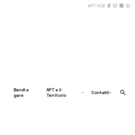
APT HUB
Bandi e
APT e il
Contatti
gare
Territorio