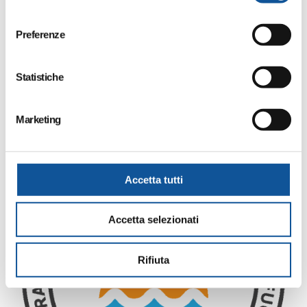
corse supplementari sul percorso della linea 37
l
e
Preferenze
navetta fra i campeggi ed il parcheggio di viale Italia
z
(area del Raduno);
i
o
Statistiche
domenica 17 maggio:
n
attivo il servizio ordinario della linea 37
e
Marketing
d
e
l
c
Accetta tutti
o
n
Accetta selezionati
s
e
n
Rifiuta
s
o