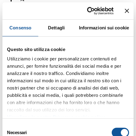
Home
APT e il territorio
Consenso
Dettagli
Informazioni sui cookie
Grado, Raduno Vigili del Fuoco. Servizio bus potenziato 14-17
maggio
Questo sito utilizza cookie
Utilizziamo i cookie per personalizzare contenuti ed
Grado, Raduno Vigili del Fuoco.
annunci, per fornire funzionalità dei social media e per
Servizio bus potenziato 14-17
analizzare il nostro traffico. Condividiamo inoltre
maggio
informazioni sul modo in cui utilizza il nostro sito con i
nostri partner che si occupano di analisi dei dati web,
in occasione del
Raduno dei Vigli del Fuoco che si
pubblicità e social media, i quali potrebbero combinarle
terrà a Grado dal 14 al 17 maggio
sono stati attivati
con altre informazioni che ha fornito loro o che hanno
dei potenziamenti del servizio urbano:
raccolto dal suo utilizzo dei loro servizi.
Visualizza la nostra Privacy e cookie policy
da giovedì 14 alla notte fra sabato 16 e
S
domenica 17 maggio:
Necessari
e