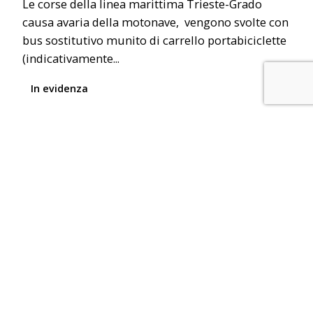
Le corse della linea marittima Trieste-Grado
causa avaria della motonave, vengono svolte con
bus sostitutivo munito di carrello portabiciclette
(indicativamente...
In evidenza
Posted by
editor
18 Agosto 2022
Linee marittime - servizio sostitutivo
Linea marittima Trieste-Grado Le corse della
linea marittima Trieste-Grado causa avaria della
motonave, vengono svolte con bus sostitutivo
munito di...
In evidenza
Posted by
editor