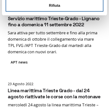
n
Rifiuta
s
30 Agosto 2022
o
Servizio marittimo Trieste-Grado - Lignano
fino a domenica 11 settembre 2022
Sara attiva per tutto settembre e fino alla prima
domenica di ottobre il collegamento via mare
TPL FVG /APT Trieste-Grado dal martedì alla
domenica con nuovi orari.
APT news
Posted by
editor
23 Agosto 2022
Linea marittima Trieste Grado - dal 24
agosto riattivate le corse con la motonave
mercoledì 24 agosto la linea marittima Trieste –