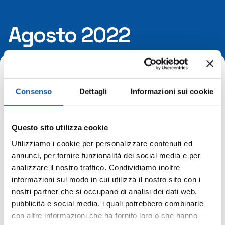
Agosto 2022
Home
2022
Agosto
Consenso
Dettagli
Informazioni sui cookie
Posted by
Flavia
Questo sito utilizza cookie
31 Agosto 2022
Proroga servizio marittimo Trieste Grado e
Utilizziamo i cookie per personalizzare contenuti ed
Grado-Lignano
annunci, per fornire funzionalità dei social media e per
analizzare il nostro traffico. Condividiamo inoltre
Si informa che l’attività dei servizi marittimi
informazioni sul modo in cui utilizza il nostro sito con i
TRIESTE-GRADO e GRADO-LIGNANO sarà
nostri partner che si occupano di analisi dei dati web,
prorogata fino a domenica 11 settembre 2022.
pubblicità e social media, i quali potrebbero combinarle
con altre informazioni che ha fornito loro o che hanno
In evidenza