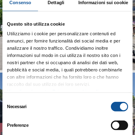
Consenso
Dettagli
Informazioni sui cookie
Questo sito utilizza cookie
Utilizziamo i cookie per personalizzare contenuti ed
annunci, per fornire funzionalità dei social media e per
analizzare il nostro traffico. Condividiamo inoltre
informazioni sul modo in cui utilizza il nostro sito con i
nostri partner che si occupano di analisi dei dati web,
pubblicità e social media, i quali potrebbero combinarle
con altre informazioni che ha fornito loro o che hanno
raccolto dal suo utilizzo dei loro servizi.
Visualizza la nostra Privacy e cookie policy
S
Necessari
e
l
e
Preferenze
z