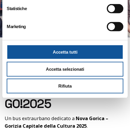
i
o
Statistiche
n
e
Marketing
d
e
l
c
Accetta tutti
o
n
Accetta selezionati
s
e
n
Rifiuta
Comune di Gorizia
s
GO!2025
o
Un bus extraurbano dedicato a
Nova Gorica –
Gorizia Capitale della Cultura 2025
.