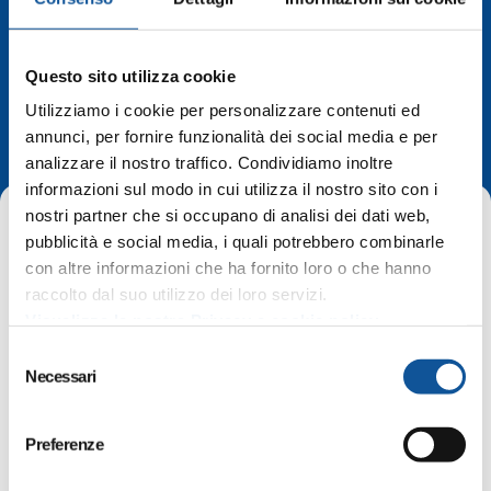
Questo sito utilizza cookie
Utilizziamo i cookie per personalizzare contenuti ed
Modifiche orari
annunci, per fornire funzionalità dei social media e per
analizzare il nostro traffico. Condividiamo inoltre
informazioni sul modo in cui utilizza il nostro sito con i
nostri partner che si occupano di analisi dei dati web,
pubblicità e social media, i quali potrebbero combinarle
con altre informazioni che ha fornito loro o che hanno
raccolto dal suo utilizzo dei loro servizi.
Visualizza la nostra Privacy e cookie policy
Home
Modifiche orari
Staranzano, linea G01: partenza posticipata dalla fermata via
S
Necessari
delle Milie (Polo Tecnico) dal 24 ottobre 2025
e
l
e
Preferenze
Valido:
dal 24 ottobre 2025
z
i