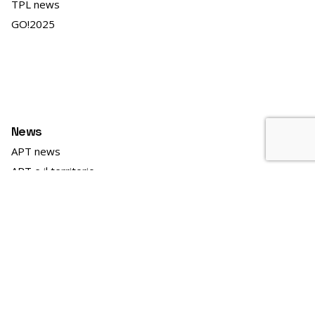
TPL news
GO!2025
News
APT news
APT e il territorio
APT Innovazione
Lavorare in APT
Bandi personale archiviati
Bandi e gare archiviati
Linee marittime