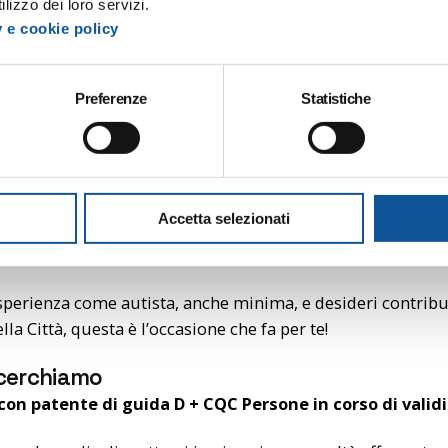
erca di
nuovi autisti di trasporto pubblico locale
lizzo dei loro servizi.
isfare le necessità di mobilità del territorio.
y e cookie policy
offriamo
Preferenze
Statistiche
rtunità unica, con:
tto diretto di 12 mesi, con possibilità di stabilizzazio
etro 158 CCNL Autoferrotranvieri
nità di trasferimento una tantum di 1.000€ per i candida
litare il trasferimento
Accetta selezionati
oscimento di un eventuale parametro superiore per per
sperienza come autista, anche minima, e desideri contribu
ella Città, questa è l’occasione che fa per te!
cerchiamo
 con patente di guida D + CQC Persone in corso di validi