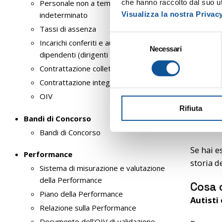
alla ric
che hanno raccolto dal suo uti
Personale non a tempo
per sodd
Visualizza la nostra Privac
indeterminato
Tassi di assenza
Cosa 
S
Incarichi conferiti e autorizzati ai
Necessari
e
un’oppo
dipendenti (dirigenti e non dirigenti)
l
– contra
Contrattazione collettiva
e
– param
Contrattazione integrativa
z
– inden
OIV
i
per faci
Rifiuta
o
Bandi di Concorso
n
– ricon
Bandi di Concorso
e
d
Se hai e
Performance
e
storia d
Sistema di misurazione e valutazione
l
della Performance
c
Cosa 
o
Piano della Performance
Autisti
n
Relazione sulla Performance
s
Documento dell'OIV di validazione