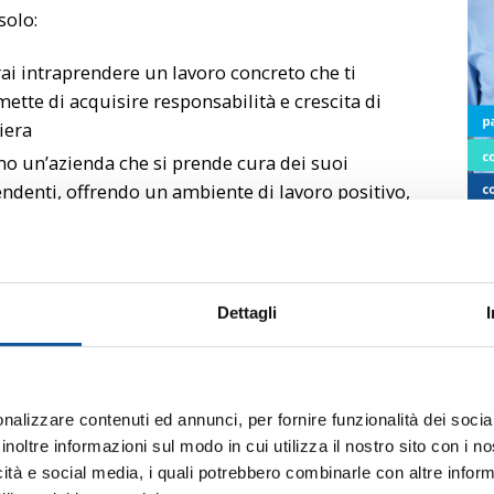
solo:
ai intraprendere un lavoro concreto che ti
ette di acquisire responsabilità e crescita di
iera
o un’azienda che si prende cura dei suoi
ndenti, offrendo un ambiente di lavoro positivo,
i di welfare, premialità riservate attraverso
rdi di secondo livello e reali possibilità di carriera
escita interna attraverso
job posting
per i
ndenti in forza.
Dettagli
ritorio unico
llocati in una piccola Regione, a nord est. Qui è
nalizzare contenuti ed annunci, per fornire funzionalità dei socia
aggiungere mare, collina e montagna e godere di
inoltre informazioni sul modo in cui utilizza il nostro sito con i 
 mite, oltre a un buon livello dei servizi. Siamo
icità e social media, i quali potrebbero combinarle con altre inform