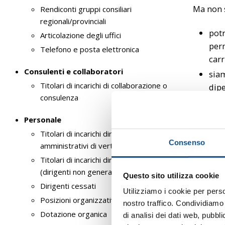
Ma non 
Rendiconti gruppi consiliari
regionali/provinciali
potr
Articolazione degli uffici
perm
Telefono e posta elettronica
carr
Consulenti e collaboratori
siam
Titolari di incarichi di collaborazione o
dipe
consulenza
pian
acco
Personale
e cr
Titolari di incarichi dirigenziali
dipe
Consenso
amministrativi di vertice
Titolari di incarichi dirigenziali
Un ter
(dirigenti non generali)
Questo sito utilizza cookie
Siamo co
Dirigenti cessati
Utilizziamo i cookie per perso
facile r
Posizioni organizzative
nostro traffico. Condividiamo 
un clima
Dotazione organica
di analisi dei dati web, pubbl