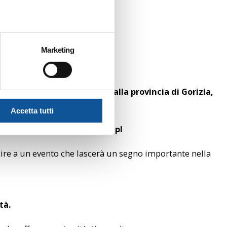
Marketing
ne successiva.
ti idonei residenti fuori dalla provincia di Gorizia,
Accetta tutti
sonale in forza aziende di tpl
ire a un evento che lascerà un segno importante nella
tà.