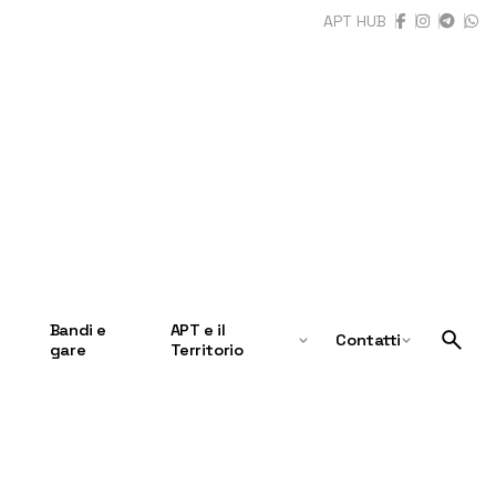
APT HUB
Bandi e
APT e il
Contatti
gare
Territorio