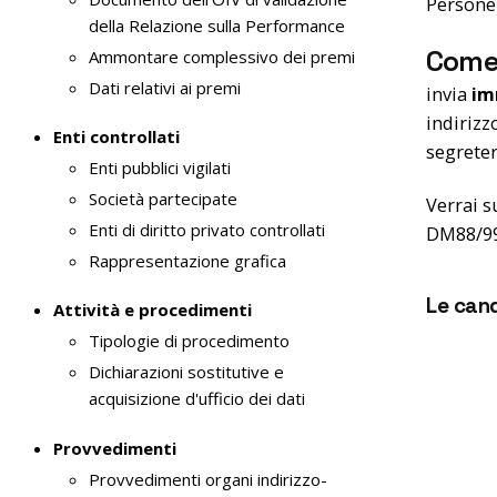
Persone 
e
della Relazione sulla Performance
n
Come
Ammontare complessivo dei premi
s
Dati relativi ai premi
invia
im
o
indirizzo
Enti controllati
segreter
Enti pubblici vigilati
Società partecipate
Verrai s
Enti di diritto privato controllati
DM88/99,
Rappresentazione grafica
Le cand
Attività e procedimenti
Tipologie di procedimento
Dichiarazioni sostitutive e
acquisizione d'ufficio dei dati
Provvedimenti
Provvedimenti organi indirizzo-