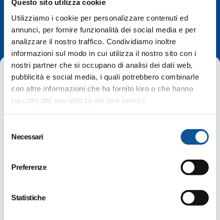
Questo sito utilizza cookie
Utilizziamo i cookie per personalizzare contenuti ed
In evidenza
annunci, per fornire funzionalità dei social media e per
analizzare il nostro traffico. Condividiamo inoltre
informazioni sul modo in cui utilizza il nostro sito con i
nostri partner che si occupano di analisi dei dati web,
pubblicità e social media, i quali potrebbero combinarle
con altre informazioni che ha fornito loro o che hanno
raccolto dal suo utilizzo dei loro servizi.
Visualizza la nostra Privacy e cookie policy
Home
In evidenza
S
Linea marittima Trieste-Grado- servizio sostitutivo
Necessari
e
l
e
Preferenze
Valido:
11 agosto 2022
z
i
Linea marittima Trieste-Grado-
o
Statistiche
servizio sostitutivo
n