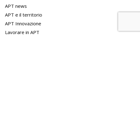
APT news
APT e il territorio
APT Innovazione
Lavorare in APT
Bandi personale archiviati
Bandi e gare archiviati
Linee marittime
Archivio
Archivio