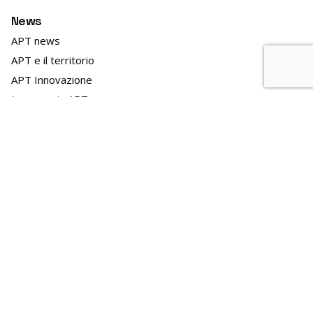
News
APT news
APT e il territorio
APT Innovazione
Lavorare in APT
Bandi personale archiviati
Bandi e gare archiviati
Linee marittime
Archivio
Archivio