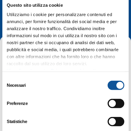
Questo sito utilizza cookie
Utilizziamo i cookie per personalizzare contenuti ed
In evidenza
annunci, per fornire funzionalità dei social media e per
analizzare il nostro traffico. Condividiamo inoltre
informazioni sul modo in cui utilizza il nostro sito con i
nostri partner che si occupano di analisi dei dati web,
pubblicità e social media, i quali potrebbero combinarle
con altre informazioni che ha fornito loro o che hanno
raccolto dal suo utilizzo dei loro servizi.
Visualizza la nostra Privacy e cookie policy
Home
In evidenza
S
Linea marittima Trieste-Grado- servizio sostitutivo
Necessari
e
l
e
Valido:
13 agosto 2022
Preferenze
z
i
Linea marittima Trieste-Grado-
o
Statistiche
servizio sostitutivo
n