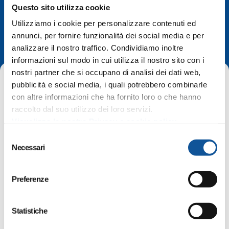
Questo sito utilizza cookie
Utilizziamo i cookie per personalizzare contenuti ed
In evidenza
annunci, per fornire funzionalità dei social media e per
analizzare il nostro traffico. Condividiamo inoltre
informazioni sul modo in cui utilizza il nostro sito con i
nostri partner che si occupano di analisi dei dati web,
pubblicità e social media, i quali potrebbero combinarle
con altre informazioni che ha fornito loro o che hanno
raccolto dal suo utilizzo dei loro servizi.
Visualizza la nostra Privacy e cookie policy
Home
In evidenza
Le tariffe per il 2023
S
Necessari
e
l
Valido:
dal 1 gennaio al 31 dicembre 2023
e
Preferenze
z
Le tariffe per il 2023
i
o
Statistiche
La Giunta Regionale del Friuli Venezia Giulia ha
n