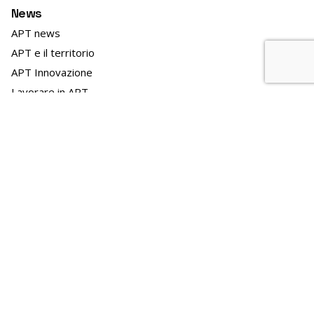
News
APT news
APT e il territorio
APT Innovazione
Lavorare in APT
Bandi personale archiviati
Bandi e gare archiviati
Linee marittime
Archivio
Archivio