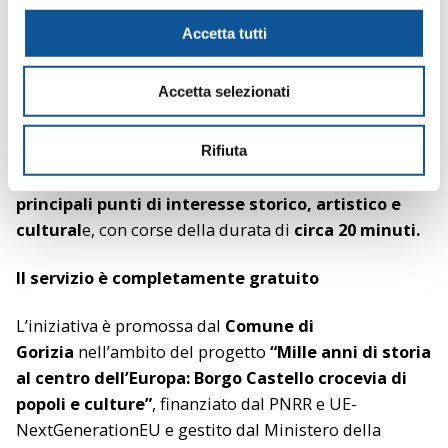
non solo di sabato, domenica e altri festivi ma
anche
l
nella giornata di venerdì.
c
Accetta tutti
o
Un modo semplice e piacevole per scoprire Gorizia:
n
Accetta selezionati
s
il
minibus
di APT GORIZIA accompagna i visitatori tra
e
i luoghi più affascinanti della città.
n
Rifiuta
s
Il servizio segue un percorso ad anello che collega i
o
principali punti di interesse storico, artistico e
cultural
e, con corse della durata di
circa 20 minuti.
Il servizio è completamente gratuito
L’iniziativa è promossa dal
Comune di
Gorizia
nell’ambito del progetto
“Mille anni di storia
al centro dell’Europa: Borgo Castello crocevia di
popoli e culture”
, finanziato dal PNRR e UE-
NextGenerationEU e gestito dal Ministero della