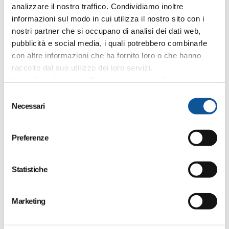
analizzare il nostro traffico. Condividiamo inoltre
informazioni sul modo in cui utilizza il nostro sito con i
nostri partner che si occupano di analisi dei dati web,
pubblicità e social media, i quali potrebbero combinarle
con altre informazioni che ha fornito loro o che hanno
Home
In evidenza
raccolto dal suo utilizzo dei loro servizi.
Gorizia, navetta per il Castello dal 1° maggio anche di venerdì
Visualizza la nostra Privacy e cookie policy
S
Necessari
Valido:
dal 1 maggio al 30 giugno 2026
e
l
Gorizia, navetta per il Castello dal 1°
e
Preferenze
maggio anche di venerdì
z
i
o
Statistiche
Il servizio di navetta turistica promosso dal
n
Comune di Gorizia
all’interno del progetto “Mille
e
Marketing
anni di storia al centro dell’Europa:
Borgo Castello
d
crocevia di popoli e culture” dal 1 maggio
sarà attivo
e