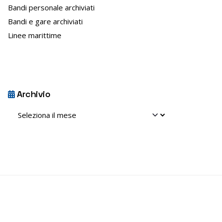
Bandi personale archiviati
e
Bandi e gare archiviati
n
s
Linee marittime
o
Archivio
Archivio