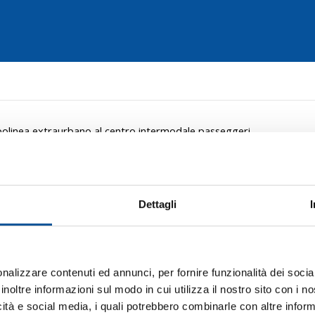
capolinea extraurbano al centro intermodale passeggeri
o:
da giovedì 11 settembre
Dettagli
zia, dall’11 settembre riatti
olinea extraurbano al cen
ermodale passeggeri
nalizzare contenuti ed annunci, per fornire funzionalità dei socia
inoltre informazioni sul modo in cui utilizza il nostro sito con i 
icità e social media, i quali potrebbero combinarle con altre inform