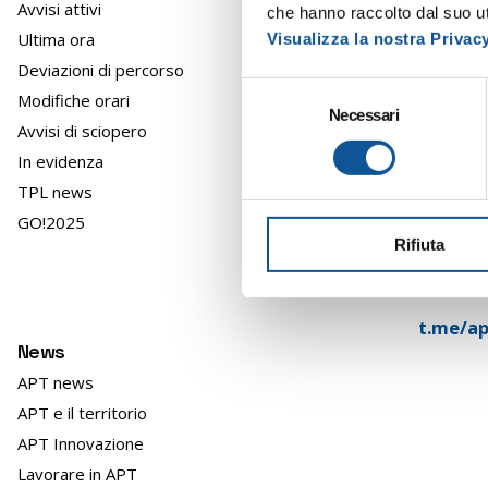
A partire 
Avvisi attivi
che hanno raccolto dal suo uti
scolastich
Ultima ora
Visualizza la nostra Privac
Deviazioni di percorso
La nuova
S
Modifiche orari
extraurb
Necessari
e
Avvisi di sciopero
In ogni 
l
In evidenza
e
La ferma
TPL news
z
i
GO!2025
Rifiuta
o
Unisciti
n
servizio,
e
d
t.me/ap
News
e
l
APT news
c
APT e il territorio
o
APT Innovazione
n
Lavorare in APT
s