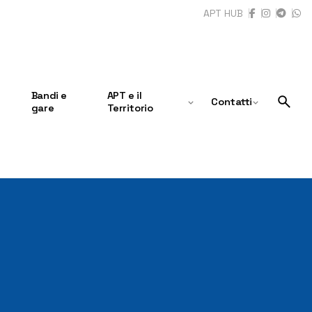
APT HUB
Bandi e
APT e il
Contatti
gare
Territorio