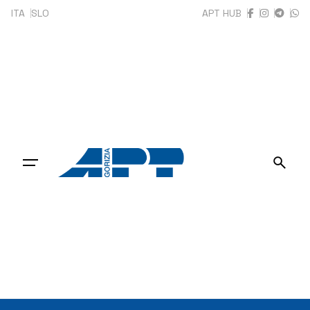
Skip
ITA
SLO
APT HUB
to
content