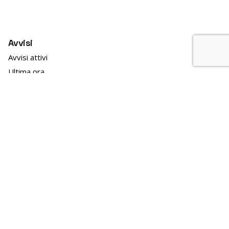
Avvisi
Avvisi attivi
Ultima ora
Deviazioni di percorso
Modifiche orari
Avvisi di sciopero
In evidenza
TPL news
GO!2025