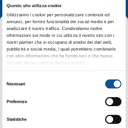
In evidenza
Questo sito utilizza cookie
Utilizziamo i cookie per personalizzare contenuti ed
annunci, per fornire funzionalità dei social media e per
analizzare il nostro traffico. Condividiamo inoltre
informazioni sul modo in cui utilizza il nostro sito con i
nostri partner che si occupano di analisi dei dati web,
pubblicità e social media, i quali potrebbero combinarle
Home
In evidenza
con altre informazioni che ha fornito loro o che hanno
Abbonamenti scolastici FVG. Nuovi orari delle Biglietterie e
raccolto dal suo utilizzo dei loro servizi.
servizio assistenza
Visualizza la nostra Privacy e cookie policy
S
Necessari
e
Valido:
dal 19 agosto
l
e
Abbonamenti scolastici FVG. Nuovi
Preferenze
z
orari delle Biglietterie e servizio
i
assistenza
o
Statistiche
n