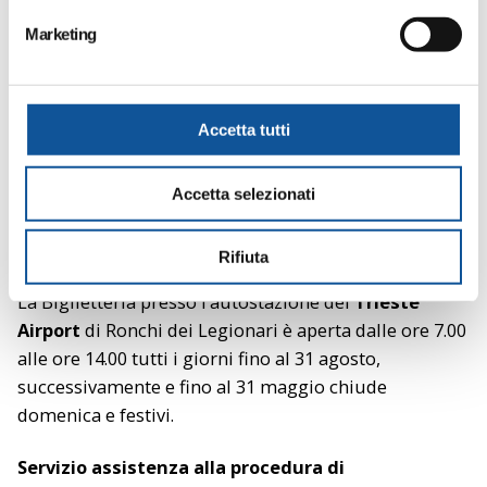
Con l’entrata nel vivo della campagna abbonamenti
e
scolastici cambiano gli orari delle Biglietterie di
Marketing
d
Gorizia
e di
Monfalcone
che dal 19 agosto sono
e
aperte con le seguenti modalità:
l
c
Accetta tutti
dalle ore 7.00 alle ore 19.00 tutti i giorni feriali
o
(chiuso domenica e festivi)
n
Accetta selezionati
s
Stesso orario per la Biglietteria di
Grado
ma fino al
e
31 agosto sarà aperta tutti i giorni.
n
Rifiuta
s
La Biglietteria presso l’autostazione del
Trieste
o
Airport
di Ronchi dei Legionari è aperta dalle ore 7.00
alle ore 14.00 tutti i giorni fino al 31 agosto,
successivamente e fino al 31 maggio chiude
domenica e festivi.
Servizio assistenza alla procedura di