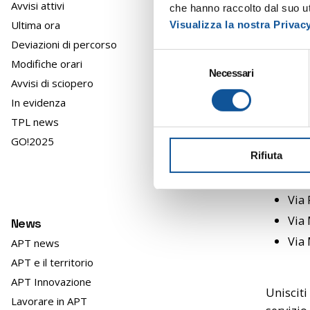
Avvisi attivi
che hanno raccolto dal suo uti
Ultima ora
Visualizza la nostra Privac
Via 
Deviazioni di percorso
Via 
S
Modifiche orari
Via
Necessari
e
Avvisi di sciopero
Via 
l
In evidenza
e
V.le
TPL news
z
i
GO!2025
Fermate
Rifiuta
o
n
Via 
e
Via 
d
Via 
News
e
l
Via
APT news
c
APT e il territorio
o
APT Innovazione
n
Unisciti
Lavorare in APT
s