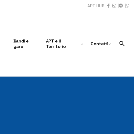
APT HUB
Bandi e
APT e il
Contatti
gare
Territorio