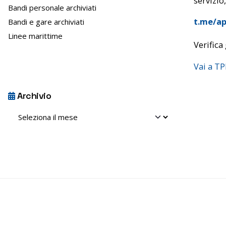
servizio,
Bandi personale archiviati
e
t.me/ap
Bandi e gare archiviati
n
s
Linee marittime
Verifica 
o
Vai a T
Archivio
Archivio