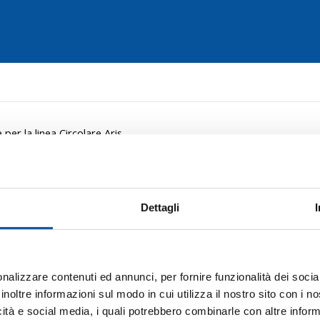
er la linea Circolare Aris
o:
dal 28/07/2025 al 29/07/2025
Dettagli
ranzano, fermate sospese p
olare Aris
nalizzare contenuti ed annunci, per fornire funzionalità dei socia
inoltre informazioni sul modo in cui utilizza il nostro sito con i 
interdizione al traffico di via Savoia a
Staranzano
,
dalle or
icità e social media, i quali potrebbero combinarle con altre inform
 Circolare Aris
subirà una deviazione di percorso comport