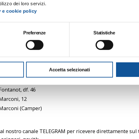
lizzo dei loro servizi.
y e cookie policy
Martiri della Libertà, 41
Savoia, df. 26
 Corbatto (supermercato)
Preferenze
Statistiche
Corbatto, 22
 Atleti Azzurri
 sostitutive:
Accetta selezionati
Fontanot, 47
Fontanot, df. 46
Marconi, 12
 Marconi (Camper)
 al nostro canale TELEGRAM per ricevere direttamente sul t