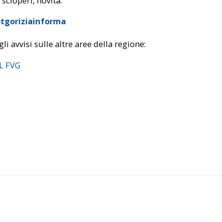
 scioperi, novità:
tgoriziainforma
gli avvisi sulle altre aree della regione:
PL FVG