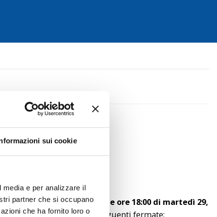
Informazioni sui cookie
er la linea
l media e per analizzare il
nostri partner che si occupano
e 07:00 di lunedì 28 luglio alle ore 18:00 di martedì 29,
azioni che ha fornito loro o
ando la sospensione delle seguenti fermate: