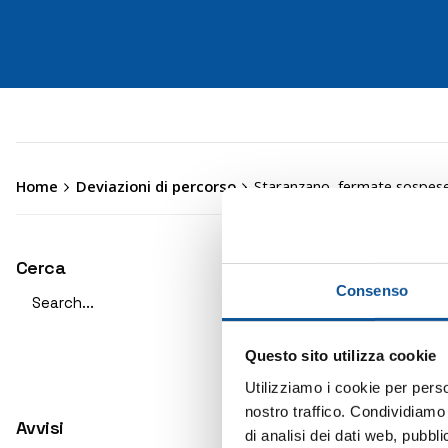
Home
Deviazioni di percorso
Staranzano, fermate sospese p
Cerca
Valid
Search
Consenso
Sta
for
Circ
Questo sito utilizza cookie
Utilizziamo i cookie per perso
nostro traffico. Condividiamo 
Causa l’
Avvisi
di analisi dei dati web, pubbl
la
linea