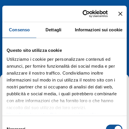
Consenso
Dettagli
Informazioni sui cookie
Deviazioni di
Questo sito utilizza cookie
percorso
Utilizziamo i cookie per personalizzare contenuti ed
annunci, per fornire funzionalità dei social media e per
analizzare il nostro traffico. Condividiamo inoltre
informazioni sul modo in cui utilizza il nostro sito con i
nostri partner che si occupano di analisi dei dati web,
pubblicità e social media, i quali potrebbero combinarle
con altre informazioni che ha fornito loro o che hanno
raccolto dal suo utilizzo dei loro servizi.
Home
Deviazioni di percorso
Visualizza la nostra Privacy e cookie policy
San Vito al Torre – fermate sospese via Roma Municipio dal
S
14 febbraio
Necessari