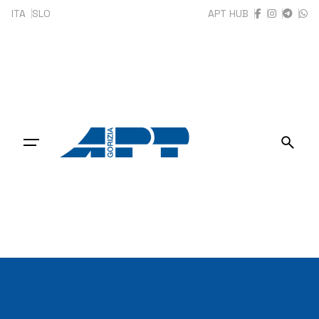
Skip
ITA
SLO
APT HUB
to
content