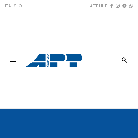
Skip
ITA
SLO
APT HUB
to
content