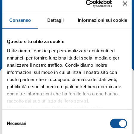
Consenso
Dettagli
Informazioni sui cookie
Deviazioni di
Questo sito utilizza cookie
Utilizziamo i cookie per personalizzare contenuti ed
percorso
annunci, per fornire funzionalità dei social media e per
analizzare il nostro traffico. Condividiamo inoltre
informazioni sul modo in cui utilizza il nostro sito con i
nostri partner che si occupano di analisi dei dati web,
pubblicità e social media, i quali potrebbero combinarle
con altre informazioni che ha fornito loro o che hanno
raccolto dal suo utilizzo dei loro servizi.
Home
Deviazioni di percorso
Visualizza la nostra Privacy e cookie policy
Romans d’Isonzo, fermate sospese per linea G04
S
Necessari
e
l