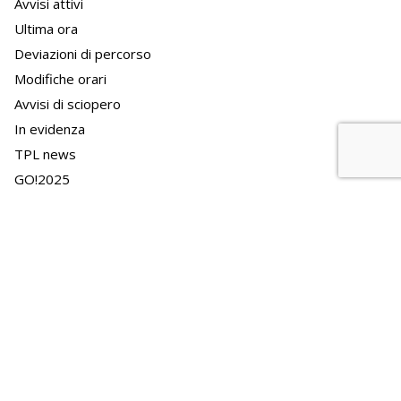
Avvisi attivi
Ultima ora
Deviazioni di percorso
Modifiche orari
Avvisi di sciopero
In evidenza
TPL news
GO!2025
News
APT news
APT e il territorio