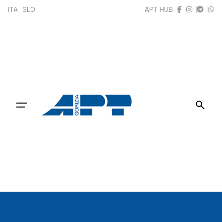
Skip
ITA
SLO
APT HUB
to
content