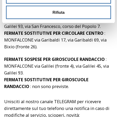
seguito.
e
n
FERMATE SOSPESE PER CIRCOLARE CENTRO
:
Rifiuta
s
MONFALCONE via Galilei (fronte 4), via Galilei 45, via
o
Galilei 93, via San Francesco, corso del Popolo 7.
FERMATE SOSTITUTIVE PER CIRCOLARE CENTRO
:
MONFALCONE via Garibaldi 17, via Garibaldi 69, via
Bixio (fronte 26).
FERMATE SOSPESE PER GIROSCUOLE RANDACCIO
:
MONFALCONE via Galilei (fronte 4), via Galilei 45, via
Galilei 93.
FERMATE SOSTITUTIVE PER GIROSCUOLE
RANDACCIO
: non sono previste.
Unisciti al nostro canale TELEGRAM per ricevere
direttamente sul tuo telefono una notifica in caso di
modifiche al servizio, scioperi, novità: