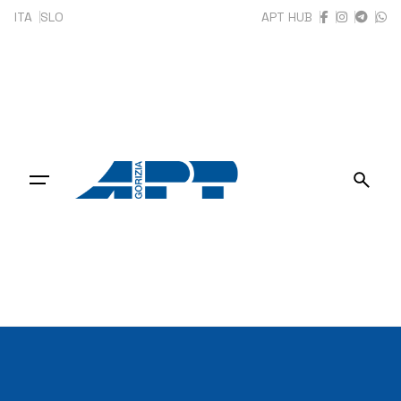
Skip
ITA
SLO
APT HUB
to
content