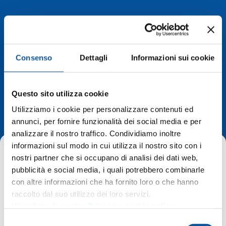
Consenso
Dettagli
Informazioni sui cookie
Deviazioni di
Questo sito utilizza cookie
percorso
Utilizziamo i cookie per personalizzare contenuti ed
annunci, per fornire funzionalità dei social media e per
analizzare il nostro traffico. Condividiamo inoltre
informazioni sul modo in cui utilizza il nostro sito con i
nostri partner che si occupano di analisi dei dati web,
pubblicità e social media, i quali potrebbero combinarle
con altre informazioni che ha fornito loro o che hanno
raccolto dal suo utilizzo dei loro servizi.
Home
Deviazioni di percorso
Visualizza la nostra Privacy e cookie policy
Monfalcone, fermate sospese in via Consiglio d’Europa – 19
S
gennaio 2026