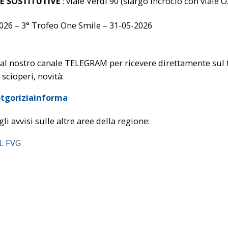
E SOSTITUTIVE
: viale Verdi 90 (slargo incrocio con viale O
026 – 3° Trofeo One Smile – 31-05-2026
 al nostro canale TELEGRAM per ricevere direttamente sul t
 scioperi, novità:
tgoriziainforma
gli avvisi sulle altre aree della regione:
PL FVG