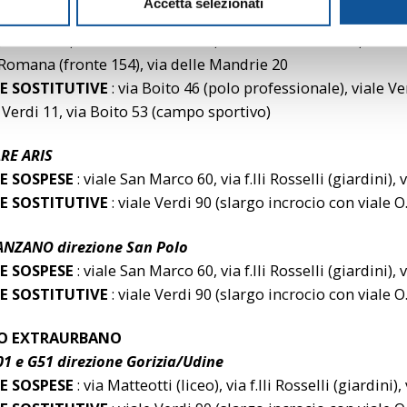
Accetta selezionati
E SOSPESE
: via Matteotti (liceo), via f.lli Rosselli (giardini)
2, via Toti 7, via Randaccio 17/19, stazione ferroviaria, v
 Romana (fronte 154), via delle Mandrie 20
E SOSTITUTIVE
: via Boito 46 (polo professionale), viale Ve
e Verdi 11, via Boito 53 (campo sportivo)
RE ARIS
E SOSPESE
: viale San Marco 60, via f.lli Rosselli (giardini),
E SOSTITUTIVE
: viale Verdi 90 (slargo incrocio con viale O
ANZANO direzione San Polo
E SOSPESE
: viale San Marco 60, via f.lli Rosselli (giardini),
E SOSTITUTIVE
: viale Verdi 90 (slargo incrocio con viale O
IO EXTRAURBANO
1 e G51 direzione Gorizia/Udine
E SOSPESE
: via Matteotti (liceo), via f.lli Rosselli (giardini