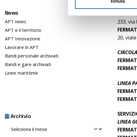
Rifiuta
o
FERMAT
n
News
Galilei 
e
233, via
APT news
d
FERMAT
APT e il territorio
e
20, vial
l
APT Innovazione
c
Lavorare in APT
CIRCOLA
o
Bandi personale archiviati
FERMAT
n
Bandi e gare archiviati
s
FERMAT
Linee marittime
e
n
LINEA P
s
FERMAT
o
FERMAT
SERVIZ
Archivio
LINEA G0
Archivio
FERMAT