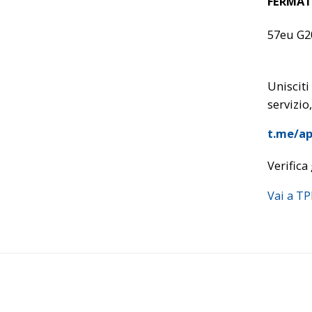
FERMAT
57eu G2
Unisciti
servizio,
t.me/ap
Verifica 
Vai a T