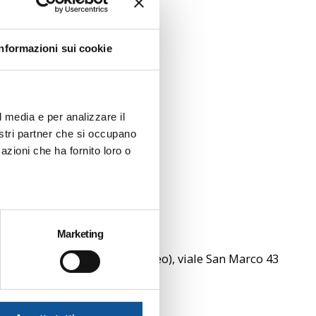
2026
Informazioni sui cookie
aggio 2026 dalle ore 9:00
tro, Circolare Aris, Linea
elle deviazioni di percorso
l media e per analizzare il
nostri partner che si occupano
azioni che ha fornito loro o
7/19
Marketing
li del fuoco), via Matteotti (liceo), viale San Marco 43
o professionale)