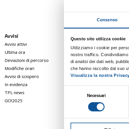
del
Consenso
In occas
alle 13:
Avvisi
Questo sito utilizza cookie
Panzan
Avvisi attivi
Utilizziamo i cookie per perso
con sos
Ultima ora
nostro traffico. Condividiamo 
Deviazioni di percorso
SERVIZ
di analisi dei dati web, pubbl
Modifiche orari
che hanno raccolto dal suo uti
LINEA ST
Visualizza la nostra Privac
Avvisi di sciopero
FERMAT
FERMAT
In evidenza
S
TPL news
Necessari
e
LINEA S
GO!2025
l
FERMAT
e
FERMAT
z
i
CIRCOL