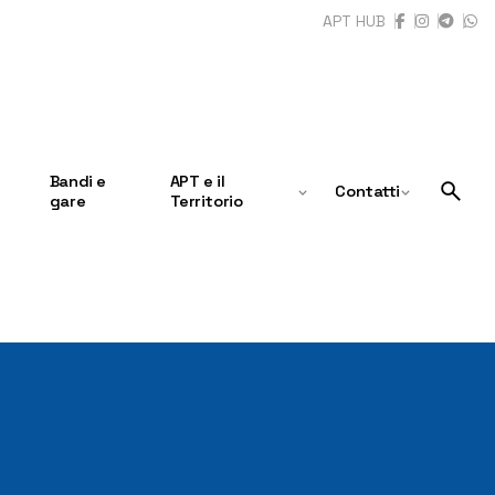
APT HUB
Bandi e
APT e il
Contatti
gare
Territorio