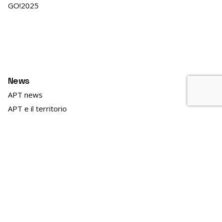
GO!2025
News
APT news
APT e il territorio
APT Innovazione
Lavorare in APT
Bandi personale archiviati
Bandi e gare archiviati
Linee marittime