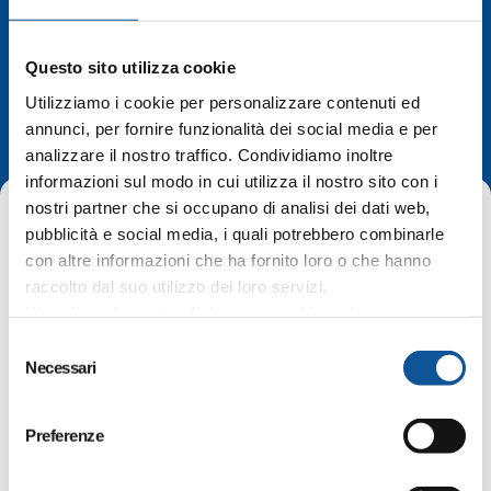
Questo sito utilizza cookie
Deviazioni di
Utilizziamo i cookie per personalizzare contenuti ed
percorso
annunci, per fornire funzionalità dei social media e per
analizzare il nostro traffico. Condividiamo inoltre
informazioni sul modo in cui utilizza il nostro sito con i
nostri partner che si occupano di analisi dei dati web,
pubblicità e social media, i quali potrebbero combinarle
con altre informazioni che ha fornito loro o che hanno
raccolto dal suo utilizzo dei loro servizi.
Visualizza la nostra Privacy e cookie policy
Home
Deviazioni di percorso
Linea N, servizio urbano di Gorizia
S
Necessari
e
l
e
Valido:
giovedì 3 luglio 2025
Preferenze
z
Linea N, servizio urbano di Gorizia
i