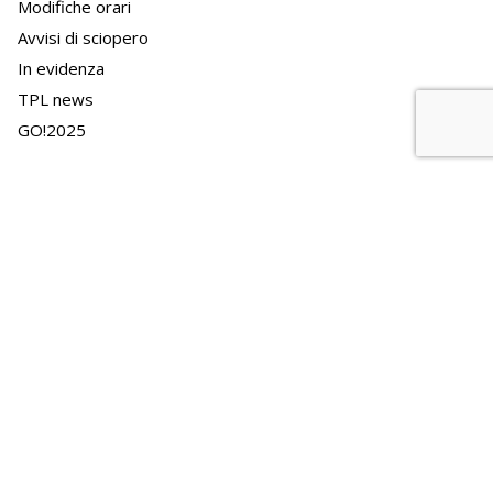
Modifiche orari
Avvisi di sciopero
In evidenza
TPL news
GO!2025
News
APT news
APT e il territorio
APT Innovazione
Lavorare in APT
Bandi personale archiviati