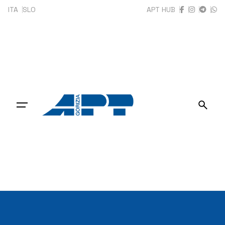
Skip
ITA
SLO
APT HUB
to
content