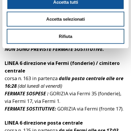
c
Accetta tutti
LINEA 6 direzione via Fermi (fonderie) / cimitero
o
centrale
n
corsa n. 301 in partenza
dalla posta centrale alle ore
Accetta selezionati
s
7:35
(dal lunedì al venerdì)
e
FERMATE SOSPESE :
GORIZIA via Fermi 35 (fonderie),
n
Rifiuta
via Fermi 17, via Fermi 1.
s
NON SONO PREVISTE FERMATE SOSTITUTIV
E.
o
LINEA 6 direzione via Fermi (fonderie) / cimitero
centrale
corsa n. 163 in partenza
dalla posta centrale alle ore
16:28
(dal lunedì al venerdì)
FERMATE SOSPESE :
GORIZIA via Fermi 35 (fonderie),
via Fermi 17, via Fermi 1.
FERMATE SOSTITUTIVE:
GORIZIA via Fermi (fronte 17).
LINEA 6 direzione posta centrale
corsa n. 125 in partenza
da via Fermi alle ore 17:03