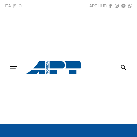
Skip
ITA
SLO
APT HUB
to
content