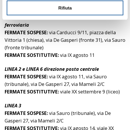
FERMATE SOSTITUTIVE:
via IX agosto 14
n
Rifiuta
s
LINEA 1, LINEA N e LINEA INT direzione CIP/stazione
o
ferroviaria
FERMATE SOSPESE:
via Carducci 9/11, piazza della
Vittoria 1 (chiesa), via De Gasperi (fronte 31), via Sauro
(fronte tribunale)
FERMATE SOSTITUTIVE:
via IX agosto 11
LINEA 2 e LINEA 6 direzione posta centrale
FERMATE SOSPESE:
via IX agosto 11, via Sauro
(tribunale), via De Gasperi 27, via Mameli 2/C
FERMATE SOSTITUTIVE:
viale XX settembre 9 (liceo)
LINEA 3
FERMATE SOSPESE:
via Sauro (tribunale), via De
Gasperi 27, via Mameli 2/C
FERMATE SOSTITUTIVE:
via IX agosto 14, viale XX