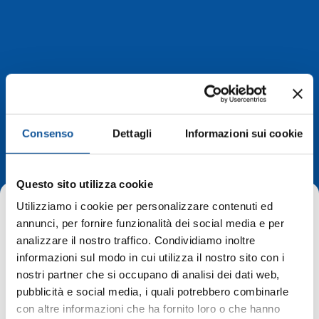
Deviazioni di
Consenso
Dettagli
Informazioni sui cookie
percorso
Questo sito utilizza cookie
Utilizziamo i cookie per personalizzare contenuti ed
annunci, per fornire funzionalità dei social media e per
analizzare il nostro traffico. Condividiamo inoltre
informazioni sul modo in cui utilizza il nostro sito con i
nostri partner che si occupano di analisi dei dati web,
Home
Deviazioni di percorso
Gorizia, domenica 28 giugno 2026 – fermate sospese per linee
pubblicità e social media, i quali potrebbero combinarle
urbane
con altre informazioni che ha fornito loro o che hanno