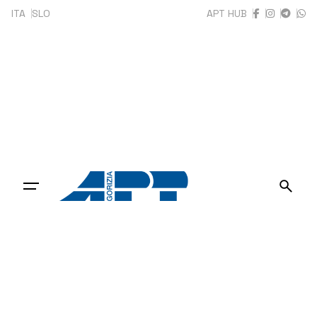
Skip
ITA
SLO
APT HUB
to
content