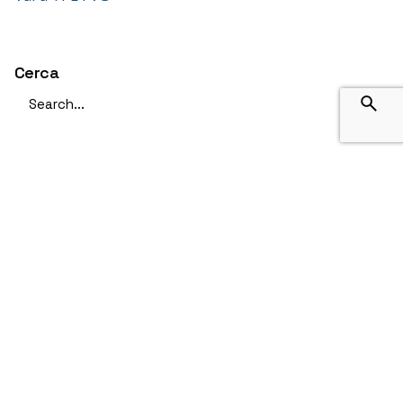
Cerca
Search
for
Avvisi
Avvisi attivi
Ultima ora
Deviazioni di percorso