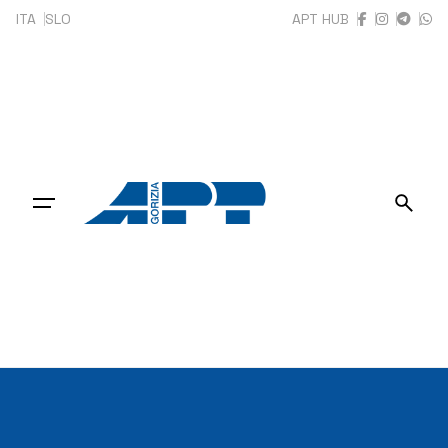
Skip
ITA
SLO
APT HUB
to
content