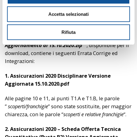
o
n
Accetta selezionati
s
16/10/2020 – ATTENZIONE ERRATA CORRIGE ED
e
INTEGRAZIONI ALLA DOCUMENETAZIONE ALLEGATA
n
Rifiuta
Si comunica che il file ”
Assicurazioni 2020 – Allegati
s
Aggiornamento al 15.10.2020.zip
“, disponibile per il
o
download, contiene i seguenti Errata Corrige ed
Integrazioni:
1. Assicurazioni 2020 Disciplinare Versione
Aggiornata 15.10.2020.pdf
Alle pagine 10 e 11, ai punti T1.A e T1.B, le parole
”
scoperti/franchigie
” sono state sostituite, per maggior
chiarezza, con le parole “
scoperti e relative franchigie
“.
2. Assicurazioni 2020 – Scheda Offerta Tecnica
Quantitativa (Busta B2) Versione Aggiornata