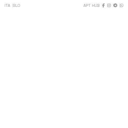
Skip
ITA
SLO
APT HUB
to
content