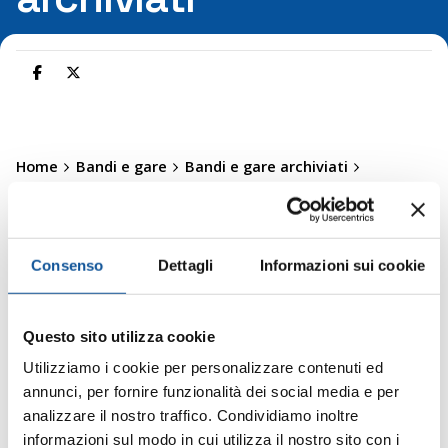
Home
Bandi e gare
Bandi e gare archiviati
Servizi assicurativi di APT SpA per il periodo 2021-2022
Servizi assicurativi di APT SpA per il
Consenso
Dettagli
Informazioni sui cookie
periodo 2021-2022
09/10/2020
Questo sito utilizza cookie
Utilizziamo i cookie per personalizzare contenuti ed
Procedura aperta per l’affidamento in appalto dei
annunci, per fornire funzionalità dei social media e per
servizi assicurativi di APT SpA per il periodo dalle
analizzare il nostro traffico. Condividiamo inoltre
ore 24:00 del 31 dicembre 2020 fino alle ore 24:00
informazioni sul modo in cui utilizza il nostro sito con i