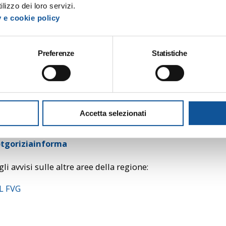
lizzo dei loro servizi.
y e cookie policy
 SOSPESA per Linea G26 (dir. Monfalcone) e Linea G59 
RVIGNANO DEL FRIULI, via Pradati 12 (liceo)
Preferenze
Statistiche
 SOSTITUTIVA per Linea G26 (dir. Monfalcone) e Linea 
NO DEL FRIULI, via Aquileia 73 (bivio)
 al nostro canale TELEGRAM per ricevere direttamente sul t
Accetta selezionati
 scioperi, novità:
tgoriziainforma
gli avvisi sulle altre aree della regione:
PL FVG