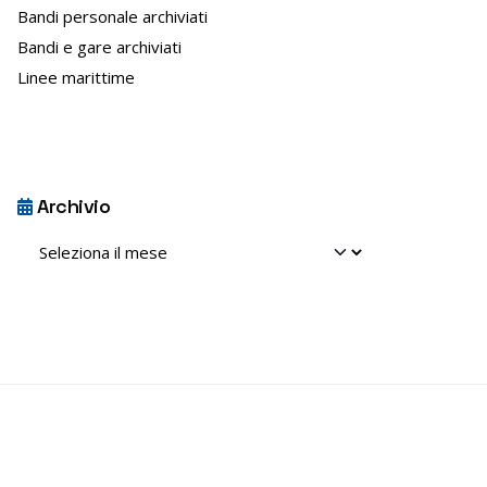
Bandi personale archiviati
e
Bandi e gare archiviati
n
s
Linee marittime
o
Archivio
Archivio