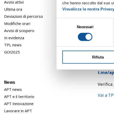
Avvisi attivi
che hanno raccolto dal suo uti
Ultima ora
Visualizza la nostra Privac
FERMATA
Deviazioni di percorso
38125 CE
S
Modifiche orari
Necessari
e
FERMATA
Avvisi di sciopero
l
CERVIGNA
In evidenza
e
TPL news
z
i
GO!2025
Unisciti
Rifiuta
o
servizio,
n
e
t.me/ap
d
News
e
Verifica 
l
APT news
c
Vai a T
APT e il territorio
o
APT Innovazione
n
Lavorare in APT
s