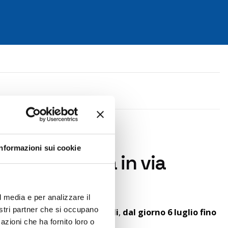
Informazioni sui cookie
rmata sospesa in via
fine lavori
l media e per analizzare il
nostri partner che si occupano
radati a Cervignano Del Friuli
,
dal giorno 6 luglio fino
azioni che ha fornito loro o
seguente deviazione: