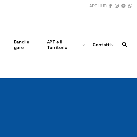
APT HUB
Bandi e
APT e il
Contatti
gare
Territorio