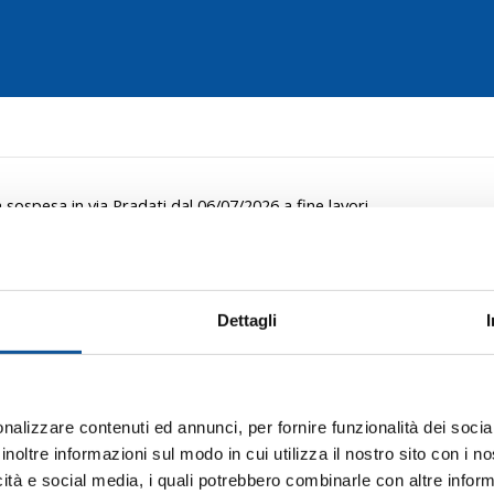
 sospesa in via Pradati dal 06/07/2026 a fine lavori
o:
dal 6 luglio 2026 a fine lavori
Dettagli
Cervignano del Friuli, fe
Pradati dal 06/07/2026 a 
nalizzare contenuti ed annunci, per fornire funzionalità dei socia
inoltre informazioni sul modo in cui utilizza il nostro sito con i 
ica che, a causa dell’esecuzione di lavori stradali in
via P
icità e social media, i quali potrebbero combinarle con altre inform
avori
(indicativamente il 7 agosto 2026), viene disposta la 