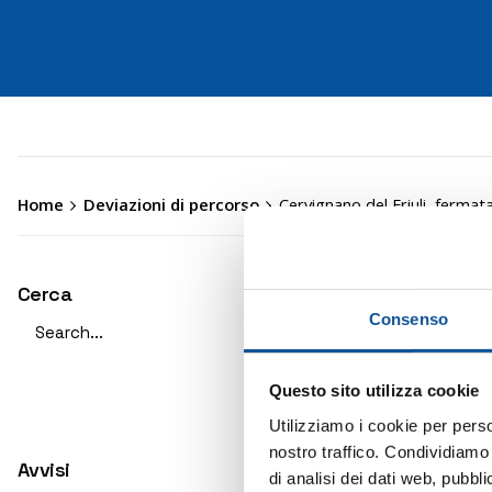
Home
Deviazioni di percorso
Cervignano del Friuli, fermata
Cerca
Valid
Search
Consenso
for
ATTIVO
Questo sito utilizza cookie
Utilizziamo i cookie per perso
nostro traffico. Condividiamo 
Si comun
Avvisi
di analisi dei dati web, pubbl
a fine l