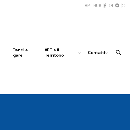
APT HUB
Bandi e
APT e il
Contatti
gare
Territorio