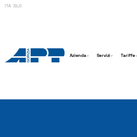
Skip
ITA
SLO
to
content
Azienda
Servizi
Tariffe