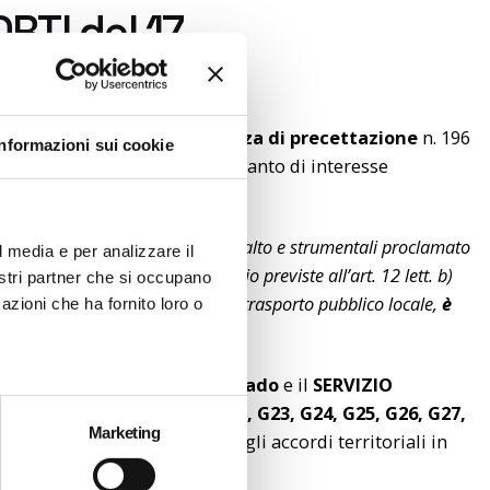
RTI del 17
ità
Trasporti ha emesso l’
ordinanza di precettazione
n. 196
Informazioni sui cookie
 degli accordi in vigore, per quanto di interesse
ri pubblici e privati anche in appalto e strumentali proclamato
l media e per analizzare il
rie di garanzia di pieno servizio previste all’art. 12 lett. b)
nostri partner che si occupano
itto di sciopero nel servizio del trasporto pubblico locale,
è
azioni che ha fornito loro o
 garanzia”.
di Gorizia, Monfalcone e Grado
e il
SERVIZIO
6, G07, G08, G09, G21, G22, G23, G24, G25, G26, G27,
Marketing
orarie di garanzia previste dagli accordi territoriali in