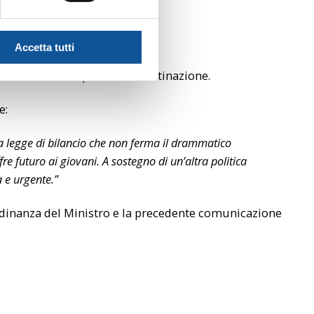
ore 11:59 di
bre 2023
Accetta tutti
ranno fino al capolinea di destinazione.
e:
una legge di bilancio che non ferma il drammatico
re futuro ai giovani. A sostegno di un’altra politica
 e urgente.”
ordinanza del Ministro e la precedente comunicazione