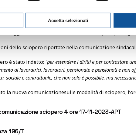
dalle ore 09:00 alle 
venerdì 17 novem
Accetta selezionati
 in viaggio al momento dell’inizio dello sciopero prosegui
oni dello sciopero riportate nella comunicazione sindacal
ero è stato indetto:
“per estendere i diritti e per contrastare 
ento di lavoratrici, lavoratori, pensionate e pensionati e non off
, sociale e contrattuale, che non solo è possibile, ma necessaria
ato la nuova comunicazionesulle modalità di sciopero, l’
comunicazione sciopero 4 ore 17-11-2023-APT
nza 196/T