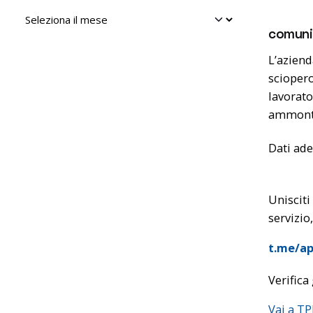
Archivio
comuni
L’aziend
sciopero
lavorato
ammonta
Dati ade
Unisciti
servizio,
t.me/ap
Verifica 
Vai a T