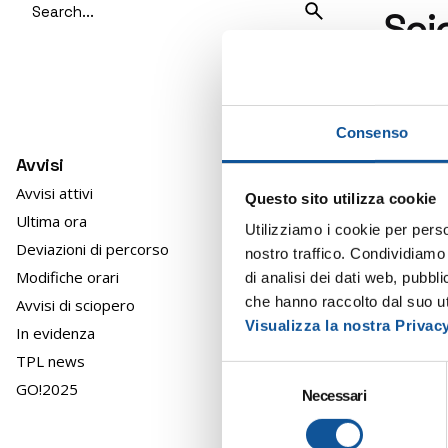
Sci
for
nov
Si infor
Consenso
T dispon
Avvisi
limitata
Avvisi attivi
Questo sito utilizza cookie
Ultima ora
“lo scio
Utilizziamo i cookie per perso
Deviazioni di percorso
dalle Con
nostro traffico. Condividiamo 
dell’Acco
Modifiche orari
di analisi dei dati web, pubbl
ridotto 
che hanno raccolto dal suo uti
Avvisi di sciopero
Visualizza la nostra Privac
In evidenza
Per quan
TPL news
S
EXTRAUR
GO!2025
Necessari
e
G28F, G2
l
essere, 
e