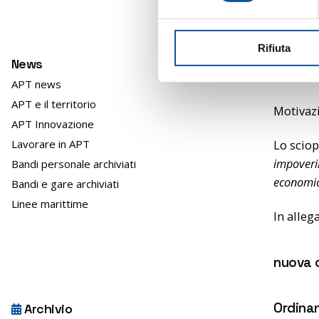
z
i
Rifiuta
o
News
n
Le corse
e
APT news
d
APT e il territorio
Motivazi
e
APT Innovazione
l
Lavorare in APT
Lo sciop
c
impoverim
Bandi personale archiviati
o
economica
Bandi e gare archiviati
n
s
Linee marittime
In alleg
e
n
s
nuova 
o
Ordina
Archivio