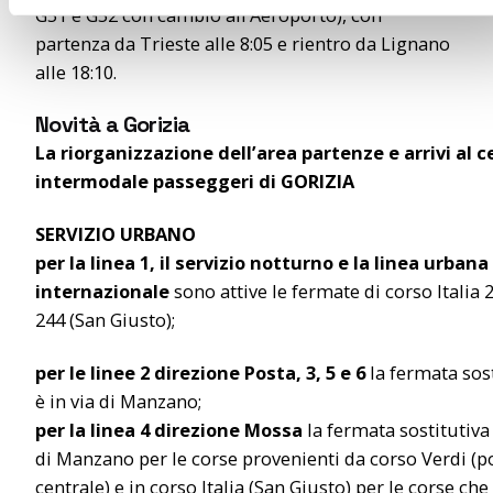
G51 e G52 con cambio all’Aeroporto), con
o
partenza da Trieste alle 8:05 e rientro da Lignano
alle 18:10.
Novità a Gorizia
La riorganizzazione dell’area partenze e arrivi al c
intermodale passeggeri di GORIZIA
SERVIZIO URBANO
per la linea 1, il servizio notturno e la linea urbana
internazionale
sono attive le fermate di corso Italia 
244 (San Giusto);
per le linee 2 direzione Posta, 3, 5 e 6
la fermata sost
è in via di Manzano;
per la linea 4 direzione Mossa
la fermata sostitutiva 
di Manzano per le corse provenienti da corso Verdi (p
centrale) e in corso Italia (San Giusto) per le corse che