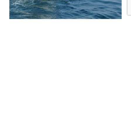
I libretti orario
Presso le Biglietterie e le rivendite di biglietti
possono essere richiesti gratuitamente i libretti
tascabili con tutti gli orari sia urbani che
extraurbani.
Prima di mettersi in viaggio, si consiglia di
consultare i siti web di APT o di TPLFVG o di