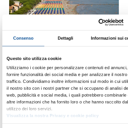
Consenso
Dettagli
Informazioni sui c
Questo sito utilizza cookie
Utilizziamo i cookie per personalizzare contenuti ed annunci,
fornire funzionalità dei social media e per analizzare il nostro
traffico. Condividiamo inoltre informazioni sul modo in cui uti
il nostro sito con i nostri partner che si occupano di analisi de
In bus verso le spiagge del Friuli-Venezia
web, pubblicità e social media, i quali potrebbero combinarle
Giulia
altre informazioni che ha fornito loro o che hanno raccolto da
utilizzo dei loro servizi.
Con le linee extraurbane svolte da
Visualizza la nostra Privacy e cookie policy
APT,
nell’ambito del servizio regionale gestito