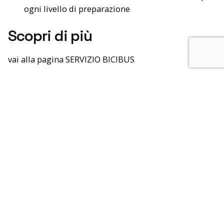
ogni livello di preparazione
Scopri di più
vai alla pagina
SERVIZIO BICIBUS
ORARI BICIBUS 2025
Unisciti al nostro canale TELEGRAM per ricevere
direttamente sul tuo telefono una notifica in caso di
modifiche al servizio, scioperi, novità:
t.me/aptgoriziainforma
Cerca