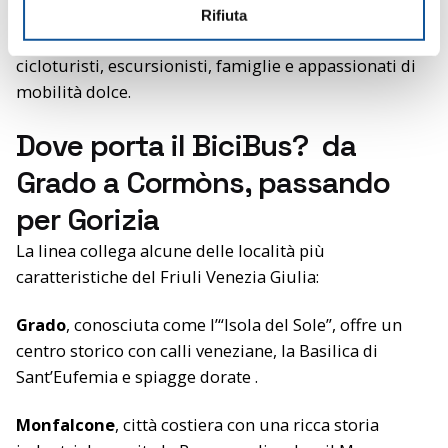
Ideale per chi desidera esplorare il territorio in modo
n
Rifiuta
s
attivo e rispettoso dell’ambiente, è perfetto per
o
cicloturisti, escursionisti, famiglie e appassionati di
mobilità dolce.
Dove porta il BiciBus? da
Grado a Cormòns, passando
per Gorizia
La linea collega alcune delle località più
caratteristiche del Friuli Venezia Giulia:
Grado
, conosciuta come l’“Isola del Sole”, offre un
centro storico con calli veneziane, la Basilica di
Sant’Eufemia e spiagge dorate .
Monfalcone
, città costiera con una ricca storia