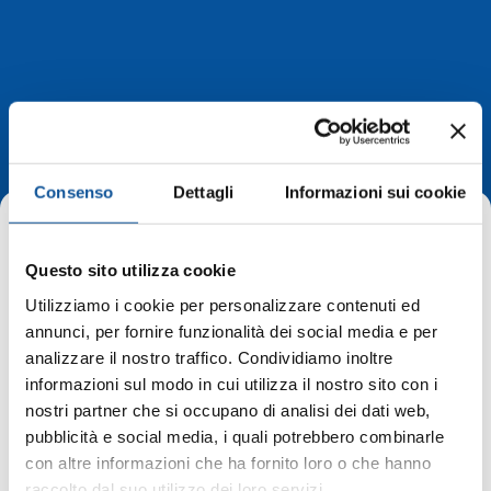
APT news
Consenso
Dettagli
Informazioni sui cookie
Questo sito utilizza cookie
Utilizziamo i cookie per personalizzare contenuti ed
annunci, per fornire funzionalità dei social media e per
Home
APT news
analizzare il nostro traffico. Condividiamo inoltre
BiciBus 2025: viaggia in bici e bus tra Grado, Gorizia e Collio
informazioni sul modo in cui utilizza il nostro sito con i
nostri partner che si occupano di analisi dei dati web,
BiciBus 2025: viaggia in bici e bus
pubblicità e social media, i quali potrebbero combinarle
con altre informazioni che ha fornito loro o che hanno
tra Grado, Gorizia e Collio
raccolto dal suo utilizzo dei loro servizi.