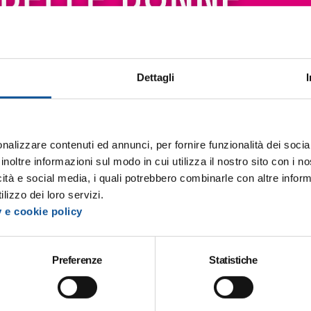
Dettagli
nalizzare contenuti ed annunci, per fornire funzionalità dei socia
inoltre informazioni sul modo in cui utilizza il nostro sito con i 
calinata Sotgia alle fermate del bus, in viaggio con le s
icità e social media, i quali potrebbero combinarle con altre inform
lizzo dei loro servizi.
y e cookie policy
In occasione della G
un viaggio molto speci
Preferenze
Statistiche
Fermata dopo fermata