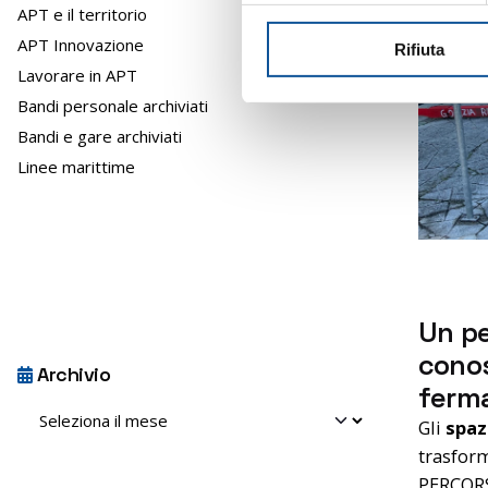
APT e il territorio
i
APT Innovazione
Rifiuta
o
Lavorare in APT
n
e
Bandi personale archiviati
d
Bandi e gare archiviati
e
Linee marittime
l
c
o
n
s
e
Un pe
n
cono
s
Archivio
ferm
o
Gli
spaz
trasform
PERCORS