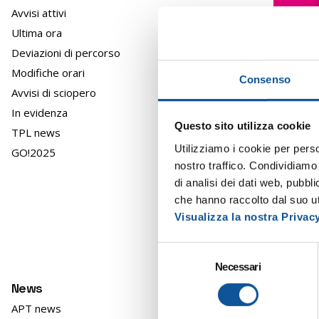
Avvisi attivi
Ultima ora
Deviazioni di percorso
Modifiche orari
Consenso
Avvisi di sciopero
In evidenza
Questo sito utilizza cookie
TPL news
Utilizziamo i cookie per perso
GO!2025
nostro traffico. Condividiamo 
Dalla S
di analisi dei dati web, pubbl
che hanno raccolto dal suo uti
Visualizza la nostra Privac
S
Necessari
e
l
News
e
APT news
z