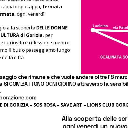
e tappa dopo tappa,
fermata
ermata,
ogni venerdì.
io alla scoperta
DELLE DONNE
ULTURA di Gorizia,
per
e curiosità e riflessione mentre
amo il bus o passeggiamo lungo
 della città.
aggio che rimane e che vuole andare oltre l’8 marzo
a SI COMBATTONO OGNI GIORNO attraverso la sensibil
.
aborazione con:
DI GORIZIA – SOS ROSA – SAVE ART – LIONS CLUB GORI
Alla scoperta delle scrit
ogni venerdì un nuo