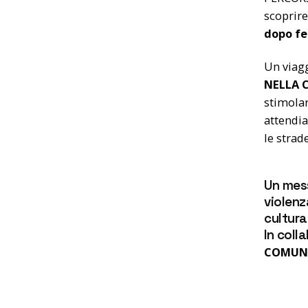
scoprir
dopo f
Un viagg
NELLA C
stimolar
attendi
le strade
Un mess
violenz
cultura
In coll
COMUNE 