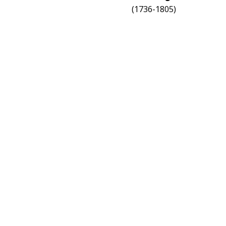
(1736-1805)
 al nostro canale TELEGRAM per ricevere direttamente sul t
 scioperi, novità:
tgoriziainforma