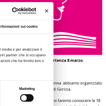
Informazioni sui cookie
l media e per analizzare il
nostri partner che si occupano
crittrici di Gorizia. Prima partenza 8 marzo.
azioni che ha fornito loro o
iornata Internazionale della Donna abbiamo organizzato
ale nella cultura della città di Gorizia.
Marketing
, settimana dopo settimana vi faremo conoscere le 18