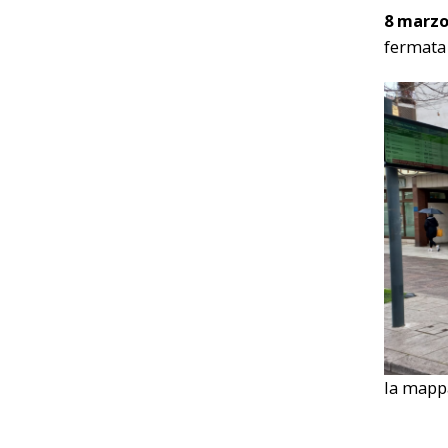
8 marzo
fermata 
la mappa