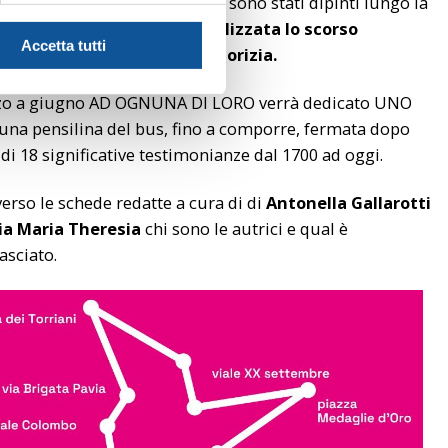
giornaliste, saggiste i cui nomi sono stati dipinti lungo la
A SEBASTIANO SOTGIA, realizzata lo scorso
Accetta tutti
ART
in via del San Michele a
Gorizia.
zo a giugno AD OGNUNA DI LORO verrà dedicato UNO
 una pensilina del bus, fino a comporre, fermata dopo
i 18 significative testimonianze dal 1700 ad oggi.
erso le schede redatte a cura di di
Antonella Gallarotti
zia Maria Theresia
chi sono le autrici e qual è
asciato.