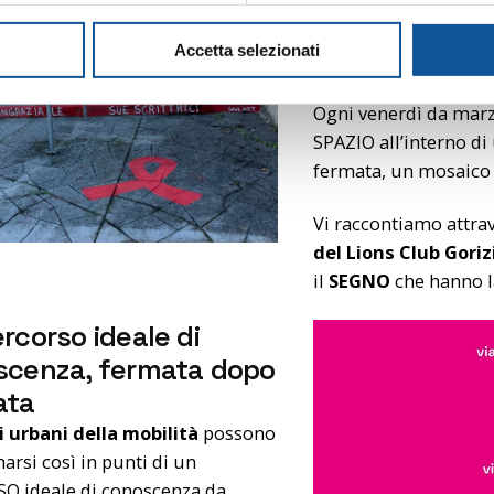
scrittrici, poetesse, 
suggestiva
SCALINAT
Accetta selezionati
novembre da SAVE 
Ogni venerdì da mar
SPAZIO all’interno di
fermata, un mosaico d
Vi raccontiamo attrav
del Lions Club Gori
il
SEGNO
che hanno l
rcorso ideale di
scenza, fermata dopo
ata
i urbani della mobilità
possono
arsi così in punti di un
O ideale di conoscenza da