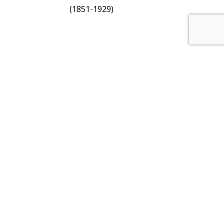
(1851-1929)
uo telefono una notifica in caso di modifiche al