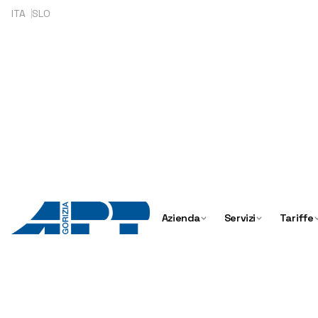
Skip
ITA
SLO
to
content
Azienda
Servizi
Tariffe