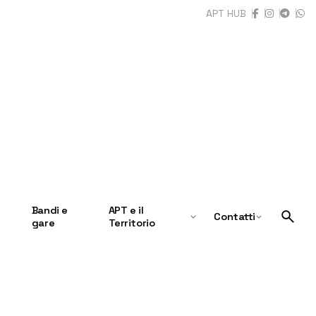
APT HUB
Bandi e
APT e il
Contatti
gare
Territorio