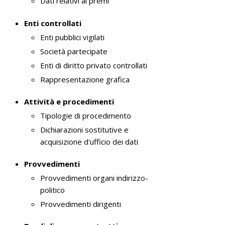
Dati relativi ai premi
e
n
Enti controllati
s
Enti pubblici vigilati
o
Società partecipate
Enti di diritto privato controllati
Rappresentazione grafica
Attività e procedimenti
Tipologie di procedimento
Dichiarazioni sostitutive e
acquisizione d'ufficio dei dati
Provvedimenti
Provvedimenti organi indirizzo-
politico
Provvedimenti dirigenti