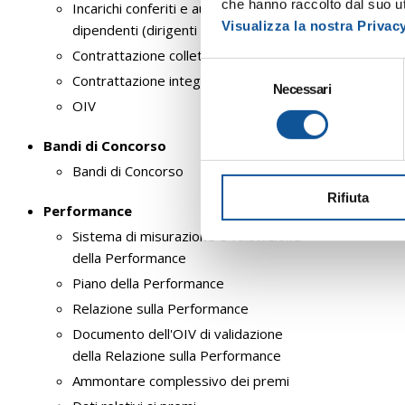
che hanno raccolto dal suo uti
Incarichi conferiti e autorizzati ai
Visualizza la nostra Privac
dipendenti (dirigenti e non dirigenti)
Contrattazione collettiva
S
Contrattazione integrativa
Necessari
e
OIV
l
e
Bandi di Concorso
z
Bandi di Concorso
i
Rifiuta
o
Performance
n
Sistema di misurazione e valutazione
e
della Performance
d
Piano della Performance
e
l
Relazione sulla Performance
c
Documento dell'OIV di validazione
o
della Relazione sulla Performance
n
Ammontare complessivo dei premi
s