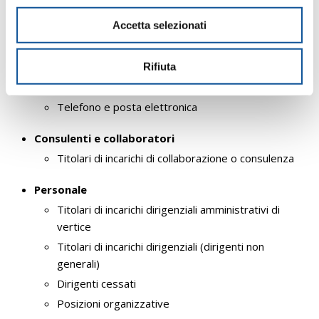
Titolari di incarichi politici, di amministrazione, di
n
Accetta selezionati
direzione o di governo
s
Sanzioni per mancata comunicazione dei dati
e
n
Rendiconti gruppi consiliari regionali/provinciali
Rifiuta
s
Articolazione degli uffici
o
Telefono e posta elettronica
Consulenti e collaboratori
Titolari di incarichi di collaborazione o consulenza
Personale
Titolari di incarichi dirigenziali amministrativi di
vertice
Titolari di incarichi dirigenziali (dirigenti non
generali)
Dirigenti cessati
Posizioni organizzative