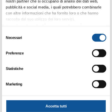
SpA e Arriva udine SpA
nostri partner che si occupano di analisi dei dati web,
pubblicità e social media, i quali potrebbero combinarle
con altre informazioni che ha fornito loro o che hanno
raccolto dal suo utilizzo dei loro servizi.
rappresentazione grafica delle partecipazioni di
Visualizza la nostra Privacy e cookie policy
APT
S
Necessari
e
l
e
Preferenze
z
Società Trasparente
i
o
Statistiche
Disposizioni Generali
n
Piano triennale per la prevenzione della corruzione
e
e della trasparenza
Marketing
d
Atti generali
e
Oneri informativi per cittadini e imprese
l
c
Accetta tutti
Organizzazione
o