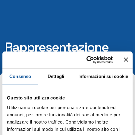
Rappresentazione
grafica
Consenso
Dettagli
Informazioni sui cookie
Home
Questo sito utilizza cookie
Rappresentazione grafica
Utilizziamo i cookie per personalizzare contenuti ed
annunci, per fornire funzionalità dei social media e per
nel pdf allegato viene rappresentata graficamente la
analizzare il nostro traffico. Condividiamo inoltre
partecipazione di APT nelle società TPL FVG Scarl, STI
informazioni sul modo in cui utilizza il nostro sito con i