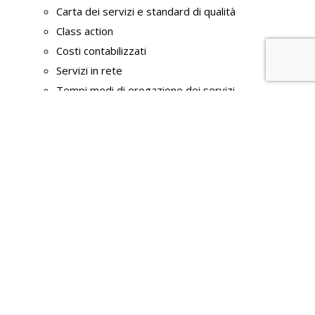
Carta dei servizi e standard di qualità
Class action
Costi contabilizzati
Servizi in rete
Tempi medi di erogazione dei servizi
Liste di attesa
Pagamenti dell' amministrazione
Dati sui pagamenti
Indicatore di tempestività dei pagamenti
IBAN e pagamenti informatici
Opere pubbliche
Nuclei di valutazione e verifica degli investimenti
pubblici
Atti di programmazione delle opere pubbliche
Tempi costi e indicatori di realizzazione delle