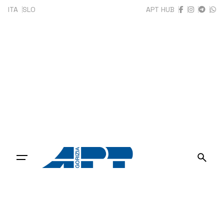
Skip
ITA
SLO
APT HUB
to
content