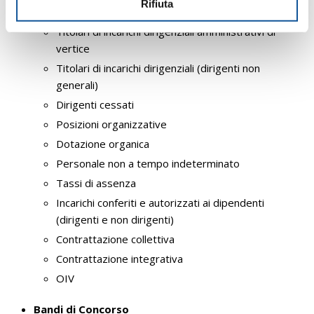
n
Rifiuta
Personale
s
Titolari di incarichi dirigenziali amministrativi di
o
vertice
Titolari di incarichi dirigenziali (dirigenti non
generali)
Dirigenti cessati
Posizioni organizzative
Dotazione organica
Personale non a tempo indeterminato
Tassi di assenza
Incarichi conferiti e autorizzati ai dipendenti
(dirigenti e non dirigenti)
Contrattazione collettiva
Contrattazione integrativa
OIV
Bandi di Concorso