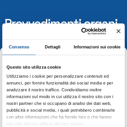
Provvedimenti organi
indirizzo-politico
Consenso
Dettagli
Informazioni sui cookie
Home
Questo sito utilizza cookie
Utilizziamo i cookie per personalizzare contenuti ed
Provvedimenti organi indirizzo-
annunci, per fornire funzionalità dei social media e per
politico
analizzare il nostro traffico. Condividiamo inoltre
informazioni sul modo in cui utilizza il nostro sito con i
adempimento non di competenza ai sensi
nostri partner che si occupano di analisi dei dati web,
dell’allegato 1 Delibera ANAC 1134/2017
pubblicità e social media, i quali potrebbero combinarle
con altre informazioni che ha fornito loro o che hanno
raccolto dal suo utilizzo dei loro servizi.
Società Trasparente