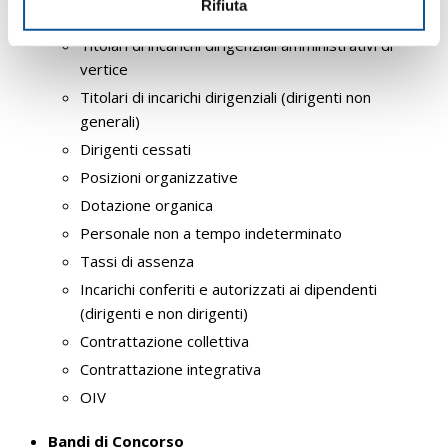
n
Rifiuta
Personale
s
Titolari di incarichi dirigenziali amministrativi di
o
vertice
Titolari di incarichi dirigenziali (dirigenti non
generali)
Dirigenti cessati
Posizioni organizzative
Dotazione organica
Personale non a tempo indeterminato
Tassi di assenza
Incarichi conferiti e autorizzati ai dipendenti
(dirigenti e non dirigenti)
Contrattazione collettiva
Contrattazione integrativa
OIV
Bandi di Concorso