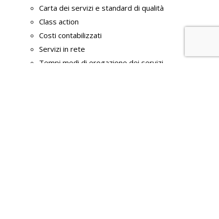
Carta dei servizi e standard di qualità
Class action
Costi contabilizzati
Servizi in rete
Tempi medi di erogazione dei servizi
Liste di attesa
Pagamenti dell' amministrazione
Dati sui pagamenti
Indicatore di tempestività dei pagamenti
IBAN e pagamenti informatici
Opere pubbliche
Nuclei di valutazione e verifica degli investimenti
pubblici
Atti di programmazione delle opere pubbliche
Tempi costi e indicatori di realizzazione delle