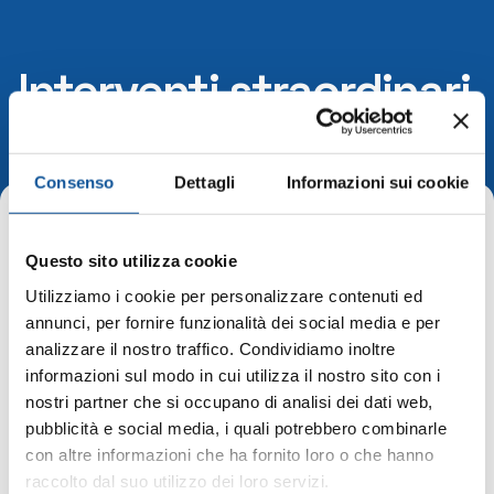
Interventi straordinari
e di emergenza
Consenso
Dettagli
Informazioni sui cookie
Home
Questo sito utilizza cookie
Utilizziamo i cookie per personalizzare contenuti ed
Interventi straordinari e di
annunci, per fornire funzionalità dei social media e per
emergenza
analizzare il nostro traffico. Condividiamo inoltre
informazioni sul modo in cui utilizza il nostro sito con i
adempimento non di competenza ai sensi
nostri partner che si occupano di analisi dei dati web,
dell’allegato 1 Delibera ANAC 1134/2017
pubblicità e social media, i quali potrebbero combinarle
con altre informazioni che ha fornito loro o che hanno
raccolto dal suo utilizzo dei loro servizi.
Società Trasparente