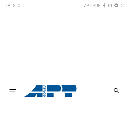
Skip
ITA
SLO
APT HUB
to
content