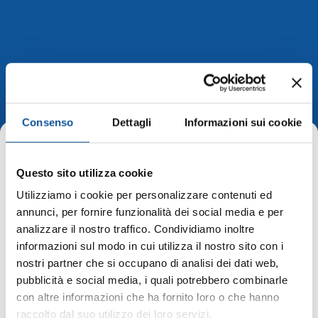
Bilancio anno 2017
Consenso
Dettagli
Informazioni sui cookie
Home
Questo sito utilizza cookie
Utilizziamo i cookie per personalizzare contenuti ed
Bilancio anno 2017
annunci, per fornire funzionalità dei social media e per
analizzare il nostro traffico. Condividiamo inoltre
Fascicolo Bilancio Consuntivo 2017
informazioni sul modo in cui utilizza il nostro sito con i
nostri partner che si occupano di analisi dei dati web,
APT Bilancio socio ambientale 2017
pubblicità e social media, i quali potrebbero combinarle
con altre informazioni che ha fornito loro o che hanno
raccolto dal suo utilizzo dei loro servizi.