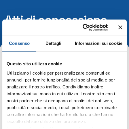
Atti di concessione
2023
Consenso
Dettagli
Informazioni sui cookie
Home
Questo sito utilizza cookie
Utilizziamo i cookie per personalizzare contenuti ed
Atti di concessione 2023
annunci, per fornire funzionalità dei social media e per
analizzare il nostro traffico. Condividiamo inoltre
atti di concessione 2023
informazioni sul modo in cui utilizza il nostro sito con i
nostri partner che si occupano di analisi dei dati web,
pubblicità e social media, i quali potrebbero combinarle
Società Trasparente
con altre informazioni che ha fornito loro o che hanno
raccolto dal suo utilizzo dei loro servizi.
Disposizioni Generali
Visualizza la nostra Privacy e cookie policy