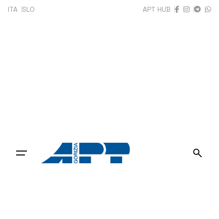
Skip
ITA
SLO
APT HUB
to
content