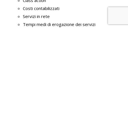
Class action
Costi contabilizzati
Servizi in rete
Tempi medi di erogazione dei servizi
Liste di attesa
Pagamenti dell' amministrazione
Dati sui pagamenti
Indicatore di tempestività dei pagamenti
IBAN e pagamenti informatici
Opere pubbliche
Nuclei di valutazione e verifica degli investimenti
pubblici
Atti di programmazione delle opere pubbliche
Tempi costi e indicatori di realizzazione delle
opere pubbliche