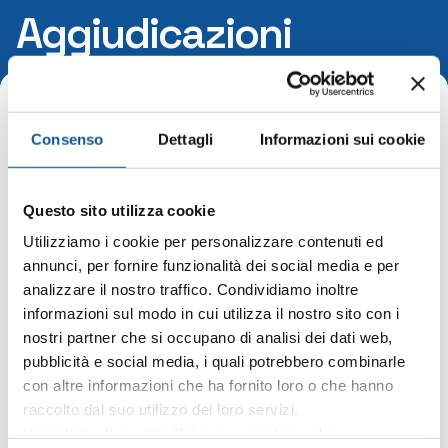
Aggiudicazioni
Home
Consenso
Dettagli
Informazioni sui cookie
Aggiudicazioni
Questo sito utilizza cookie
(procedura negoziata senza previa indizione di
Utilizziamo i cookie per personalizzare contenuti ed
gara – affidamenti diretti – ex art. 36 D. Lgs.
annunci, per fornire funzionalità dei social media e per
50/2016)
analizzare il nostro traffico. Condividiamo inoltre
informazioni sul modo in cui utilizza il nostro sito con i
Anno 2025
nostri partner che si occupano di analisi dei dati web,
pubblicità e social media, i quali potrebbero combinarle
Aggiudicazioni (procedura negoziata senza previa
con altre informazioni che ha fornito loro o che hanno
individuazione di gara – affidamenti diretti – ex
raccolto dal suo utilizzo dei loro servizi.
art 36. 36 D. Lgs 502016) – 2025
Visualizza la nostra Privacy e cookie policy