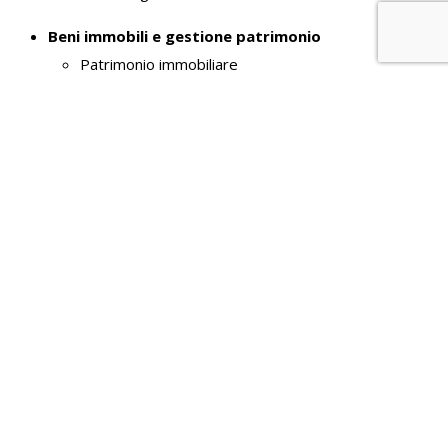
Beni immobili e gestione patrimonio
Patrimonio immobiliare
Canoni di locazione o affitto
Controlli e rilievi sull'amministrazione
Organismi indipendenti di valutazione, nuclei di
valutazione o altri organismi con funzioni analoghe
Organi di revisione amministrativa e contabile
Corte dei Conti
Servizi erogati
Carta dei servizi e standard di qualità
Class action
Costi contabilizzati
Servizi in rete
Tempi medi di erogazione dei servizi