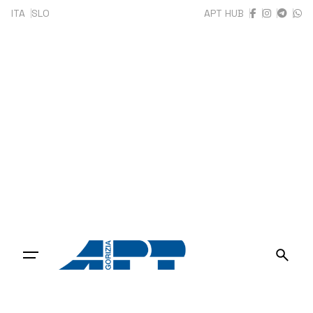
Skip
ITA
SLO
APT HUB
to
content