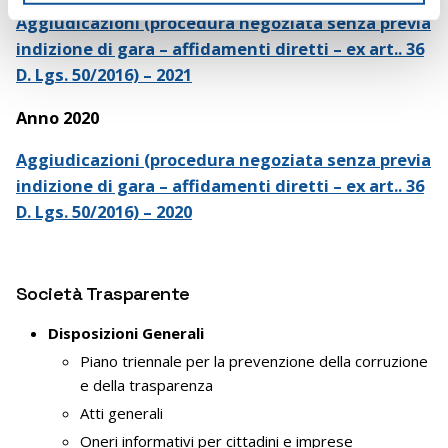
Aggiudicazioni (procedura negoziata senza previa
o
indizione di gara – affidamenti diretti – ex art.. 36
D. Lgs. 50/2016) – 2021
Anno 2020
Aggiudicazioni (procedura negoziata senza previa
indizione di gara – affidamenti diretti – ex art.. 36
D. Lgs. 50/2016) – 2020
Società Trasparente
Disposizioni Generali
Piano triennale per la prevenzione della corruzione
e della trasparenza
Atti generali
Oneri informativi per cittadini e imprese