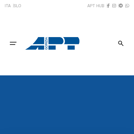
ITA
SLO
APT HUB