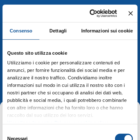
Consenso
Dettagli
Informazioni sui cookie
Questo sito utilizza cookie
Utilizziamo i cookie per personalizzare contenuti ed
annunci, per fornire funzionalità dei social media e per
analizzare il nostro traffico. Condividiamo inoltre
Viaggia in regola
informazioni sul modo in cui utilizza il nostro sito con i
nostri partner che si occupano di analisi dei dati web,
pubblicità e social media, i quali potrebbero combinarle
con altre informazioni che ha fornito loro o che hanno
raccolto dal suo utilizzo dei loro servizi.
Home
Viaggia in regola
Visualizza la nostra Privacy e cookie policy
S
Necessari
e