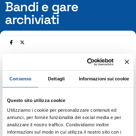
Bandi e gare
archiviati
Home
Bandi e gare
Bandi e gare archiviati
Posizioni aperte in APT Gorizia
Consenso
Dettagli
Informazioni sui cookie
Posizioni aperte in APT Gorizia
Questo sito utilizza cookie
Utilizziamo i cookie per personalizzare contenuti ed
Scadenza domande 30 luglio 2025
annunci, per fornire funzionalità dei social media e per
Per il nostro Reparto Manutenzioni/Officina
analizzare il nostro traffico. Condividiamo inoltre
cerchiamo la figura di meccatronico /
informazioni sul modo in cui utilizza il nostro sito con i