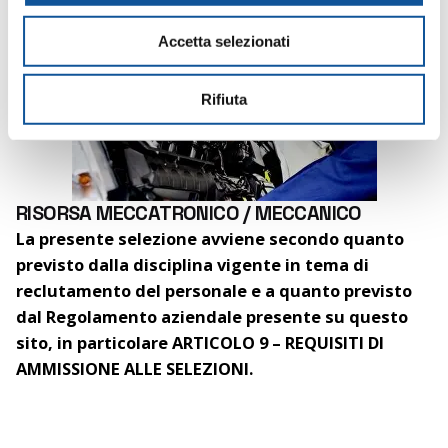
o
n
Accetta selezionati
s
e
n
Rifiuta
s
o
RISORSA MECCATRONICO / MECCANICO
La presente selezione avviene secondo quanto
previsto dalla disciplina vigente in tema di
reclutamento del personale e a quanto previsto
dal Regolamento aziendale presente su questo
sito, in particolare ARTICOLO 9 – REQUISITI DI
AMMISSIONE ALLE SELEZIONI.