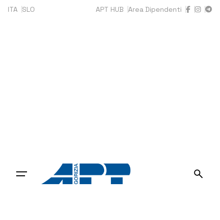
Skip
ITA
SLO
APT HUB
Area Dipendenti
to
content