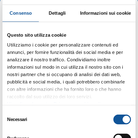
Consenso
Dettagli
Informazioni sui cookie
Home
2020
november
Posted by
editor
Questo sito utilizza cookie
10 novembra 2020
Utilizziamo i cookie per personalizzare contenuti ed
Fornitura di gasolio per autotrazione per
annunci, per fornire funzionalità dei social media e per
gli automezzi di APT SpA per il periodo
analizzare il nostro traffico. Condividiamo inoltre
01/01/2021 – 31/12/2022
informazioni sul modo in cui utilizza il nostro sito con i
nostri partner che si occupano di analisi dei dati web,
10/11/2020 AVVISO Procedura aperta per
pubblicità e social media, i quali potrebbero combinarle
l’affidamento in appalto della fornitura di gasolio
con altre informazioni che ha fornito loro o che hanno
per autotrazione per gli automezzi di APT SpA...
raccolto dal suo utilizzo dei loro servizi.
Visualizza la nostra Privacy e cookie policy
Bandi e gare archiviati
S
Necessari
e
l
e