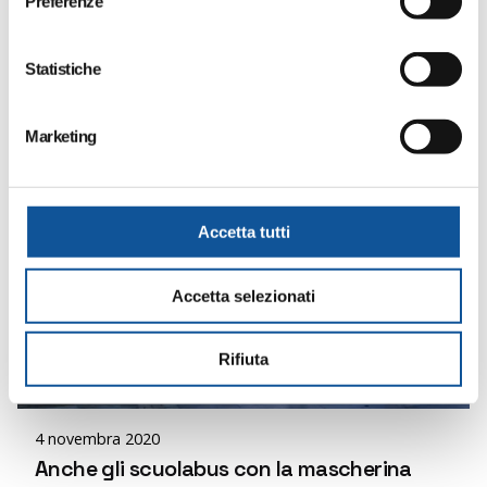
Preferenze
z
i
o
Statistiche
n
e
Marketing
d
e
l
c
Accetta tutti
o
n
Accetta selezionati
s
e
n
Posted by
Rifiuta
admin
s
o
4 novembra 2020
Anche gli scuolabus con la mascherina